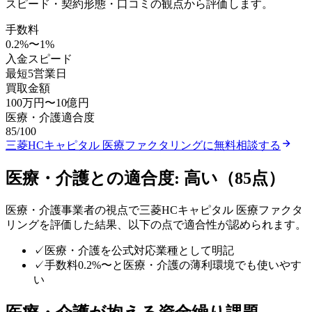
スピード・契約形態・口コミの観点から評価します。
手数料
0.2
%〜
1
%
入金スピード
最短5営業日
買取金額
100万円
〜
10億円
医療・介護
適合度
85
/100
三菱HCキャピタル 医療ファクタリング
に無料相談する
医療・介護
との適合度:
高い
（
85
点）
医療・介護
事業者の視点で
三菱HCキャピタル 医療ファクタ
リング
を評価した結果、以下の点で適合性が認められます。
✓
医療・介護を公式対応業種として明記
✓
手数料0.2%〜と医療・介護の薄利環境でも使いやす
い