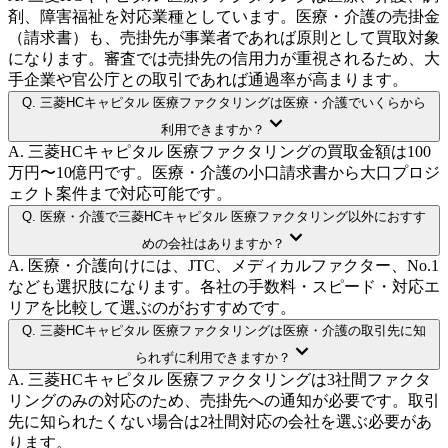
剤、障害福祉を対応業種としています。医療・介護の売掛金
（請求書）も、売掛先が事業者であれば原則として買取対象
になります。審査では売掛先の信用力が重視されるため、大
手企業や官公庁との取引であれば通過率が高まります。
Q.
三菱HCキャピタル 医療ファクタリングは医療・介護でいくらから
利用できますか？
A.
三菱HCキャピタル 医療ファクタリングの買取金額は100
万円〜10億円です。医療・介護の小口請求書から大口プロジ
ェクト案件まで対応可能です。
Q.
医療・介護で三菱HCキャピタル 医療ファクタリング以外におすす
めの会社はありますか？
A.
医療・介護向けには、JTC、メディカルファクター、No.1
なども選択肢になります。各社の手数料・スピード・対応エ
リアを比較して選ぶのがおすすめです。
Q.
三菱HCキャピタル 医療ファクタリングは医療・介護の取引先に知
られずに利用できますか？
A.
三菱HCキャピタル 医療ファクタリングは3社間ファクタ
リングのみの対応のため、売掛先への通知が必要です。取引
先に知られたくない場合は2社間対応の会社を選ぶ必要があ
ります。