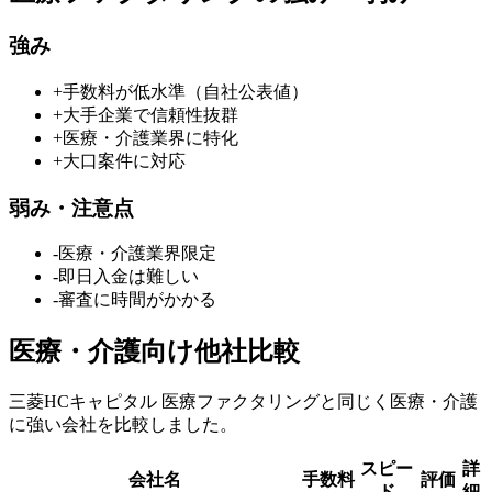
強み
+
手数料が低水準（自社公表値）
+
大手企業で信頼性抜群
+
医療・介護業界に特化
+
大口案件に対応
弱み・注意点
-
医療・介護業界限定
-
即日入金は難しい
-
審査に時間がかかる
医療・介護
向け他社比較
三菱HCキャピタル 医療ファクタリング
と同じく
医療・介護
に強い会社を比較しました。
スピー
詳
会社名
手数料
評価
ド
細