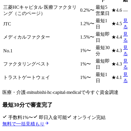
三菱HCキャピタル 医療ファクタリ
最短5
0.2
%〜
★
4.6
—
ング
（このページ）
営業日
最短1
見
1.2
%〜
★
4.5
JTC
日
る
最短即
見
メディカルファクター
1.5
%〜
★
4.4
日
る
最短30
見
1
%〜
★
4.3
No.1
分
る
最短即
見
ファクタリングベスト
1
%〜
★
4.3
日
る
最短1
見
トラストゲートウェイ
1
%〜
★
4.1
日
る
医療・介護-mitsubishi-hc-capital-medicalで
今すぐ資金調達
最短30分で審査完了
手数料1%〜
即日入金可能
オンライン完結
無料で一括見積もり