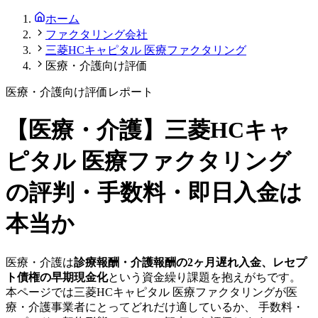
ホーム
ファクタリング会社
三菱HCキャピタル 医療ファクタリング
医療・介護向け評価
医療・介護
向け評価レポート
【
医療・介護
】
三菱HCキャ
ピタル 医療ファクタリング
の評判・手数料・即日入金は
本当か
医療・介護
は
診療報酬・介護報酬の2ヶ月遅れ入金、レセプ
ト債権の早期現金化
という資金繰り課題を抱えがちです。
本ページでは
三菱HCキャピタル 医療ファクタリング
が
医
療・介護
事業者にとってどれだけ適しているか、 手数料・