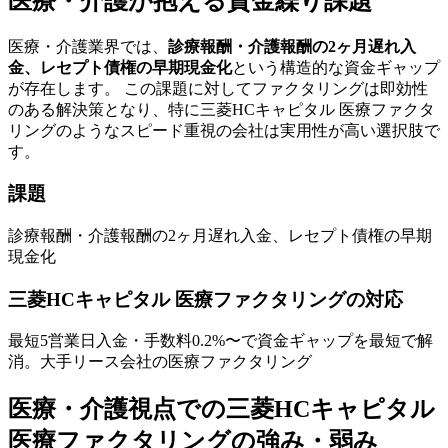
医療・介護
が抱える資金繰り課題
医療・介護
業界では、
診療報酬・介護報酬の2ヶ月遅れ入
金、レセプト債権の早期現金化
という構造的な資金ギャップ
が存在します。 この課題に対してファクタリングは即効性
のある解決策となり、特に
三菱HCキャピタル 医療ファクタ
リング
のような
スピード重視
の会社は実用性が高い選択肢で
す。
課題
診療報酬・介護報酬の2ヶ月遅れ入金、レセプト債権の早期
現金化
三菱HCキャピタル 医療ファクタリング
の対応
最短5営業日
入金・手数料
0.2
%〜で資金ギャップを最短で解
消。
大手リース会社の医療ファクタリング
医療・介護
視点での
三菱HCキャピタル
医療ファクタリング
の強み・弱み