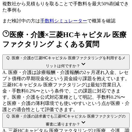
複数社から見積もりを取ることで
手数料を最大50%削減
でき
た事例も
まだ検討中の方は
手数料シミュレーター
で概算を確認
医療・介護×三菱HCキャピタル 医療
ファクタリング よくある質問
Q.
医療・介護が三菱HCキャピタル 医療ファクタリングを利用するメ
リットは何ですか？
A.
医療・介護は診療報酬・介護報酬の2ヶ月遅れ入金、レセ
プト債権の早期現金化という資金繰り課題を抱えています。
三菱HCキャピタル 医療ファクタリングは最短5営業日入
金・手数料0.2%〜という条件で、この課題に対応できま
す。医療・介護を公式対応業種として明記、手数料0.2%〜
と医療・介護の薄利環境でも使いやすいという点が医療・介
護との適合性として評価できます。
Q.
医療・介護の請求書でも三菱HCキャピタル 医療ファクタリングの
審査に通りますか？
A.
三菱HCキャピタル 医療ファクタリングは医療、介護、調