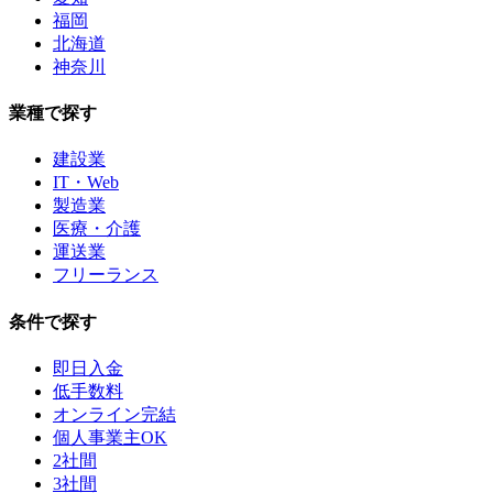
福岡
北海道
神奈川
業種で探す
建設業
IT・Web
製造業
医療・介護
運送業
フリーランス
条件で探す
即日入金
低手数料
オンライン完結
個人事業主OK
2社間
3社間