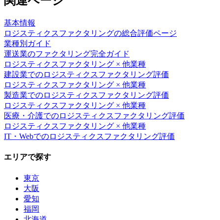
関連ページ
基本情報
ロジスティクスファクタリング
の総合評価ページ
業種別ガイド
運送業
のファクタリング完全ガイド
ロジスティクスファクタリング
× 他業種
建設業
での
ロジスティクスファクタリング
評価
ロジスティクスファクタリング
× 他業種
製造業
での
ロジスティクスファクタリング
評価
ロジスティクスファクタリング
× 他業種
医療・介護
での
ロジスティクスファクタリング
評価
ロジスティクスファクタリング
× 他業種
IT・Web
での
ロジスティクスファクタリング
評価
エリアで探す
東京
大阪
愛知
福岡
北海道