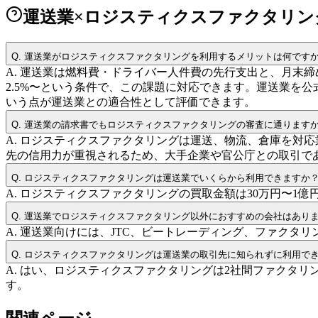
運送業×ロジスティクスファクタリン
Q.
運送業がロジスティクスファクタリングを利用するメリットは何です
A.
運送業は燃料費・ドライバー人件費の先行支出と、月末締
2.5%〜という条件で、この課題に対応できます。運送業を
いう点が運送業との適合性として評価できます。
Q.
運送業の請求書でもロジスティクスファクタリングの審査に通ります
A.
ロジスティクスファクタリングは運送、物流、倉庫を対応
先の信用力が重視されるため、大手企業や官公庁との取引で
Q.
ロジスティクスファクタリングは運送業でいくらから利用できますか
A.
ロジスティクスファクタリングの買取金額は30万円〜1
Q.
運送業でロジスティクスファクタリング以外におすすめの会社はあり
A.
運送業向けには、JTC、ビートレーディング、ファクタ
Q.
ロジスティクスファクタリングは運送業の取引先に知られずに利用で
A.
はい、ロジスティクスファクタリングは2社間ファクタリ
す。