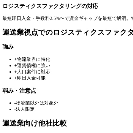
ロジスティクスファクタリング
の対応
最短即日
入金・手数料
2.5
%〜で資金ギャップを最短で解消。
運送業
視点での
ロジスティクスファク
強み
+
物流業界に特化
+
運賃債権に強い
+
大口案件に対応
+
即日入金可能
弱み・注意点
-
物流業以外は対象外
-
法人限定
運送業
向け他社比較