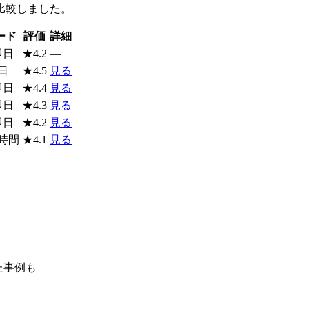
比較しました。
ード
評価
詳細
即日
★
4.2
—
日
★
4.5
見る
即日
★
4.4
見る
即日
★
4.3
見る
即日
★
4.2
見る
時間
★
4.1
見る
た事例も