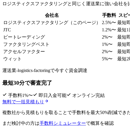
ロジスティクスファクタリング
と同じく
運送業
に強い会社を
会社名
手数料
スピ
ロジスティクスファクタリング
（このページ）
2.5
%〜
最短
JTC
1.2
%〜
最短1
ビートレーディング
2
%〜
最短
ファクタリングベスト
1
%〜
最短
アクセルファクター
2
%〜
最短
ウィット
5
%〜
最短2
運送業-logistics-factoringで
今すぐ資金調達
最短30分で審査完了
手数料1%〜
即日入金可能
オンライン完結
無料で一括見積もり
複数社から見積もりを取ることで
手数料を最大50%削減
でき
まだ検討中の方は
手数料シミュレーター
で概算を確認