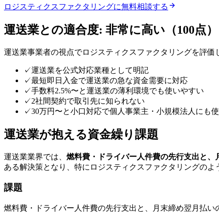
ロジスティクスファクタリング
に無料相談する
運送業
との適合度:
非常に高い
（
100
点）
運送業
事業者の視点で
ロジスティクスファクタリング
を評価
✓
運送業を公式対応業種として明記
✓
最短即日入金で運送業の急な資金需要に対応
✓
手数料2.5%〜と運送業の薄利環境でも使いやすい
✓
2社間契約で取引先に知られない
✓
30万円〜と小口対応で個人事業主・小規模法人にも
運送業
が抱える資金繰り課題
運送業
業界では、
燃料費・ドライバー人件費の先行支出と、
ある解決策となり、特に
ロジスティクスファクタリング
のよ
課題
燃料費・ドライバー人件費の先行支出と、月末締め翌月払い