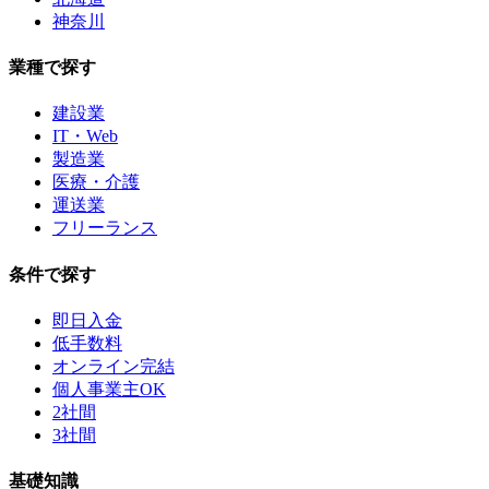
神奈川
業種で探す
建設業
IT・Web
製造業
医療・介護
運送業
フリーランス
条件で探す
即日入金
低手数料
オンライン完結
個人事業主OK
2社間
3社間
基礎知識