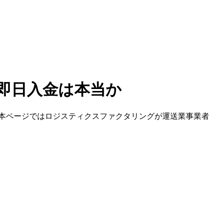
即日入金は本当か
本ページでは
ロジスティクスファクタリング
が
運送業
事業者