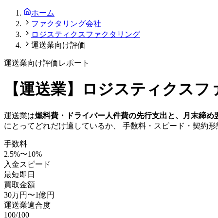
ホーム
ファクタリング会社
ロジスティクスファクタリング
運送業向け評価
運送業
向け評価レポート
【
運送業
】
ロジスティクスフ
運送業
は
燃料費・ドライバー人件費の先行支出と、月末締め
にとってどれだけ適しているか、 手数料・スピード・契約
手数料
2.5
%〜
10
%
入金スピード
最短即日
買取金額
30万円
〜
1億円
運送業
適合度
100
/100