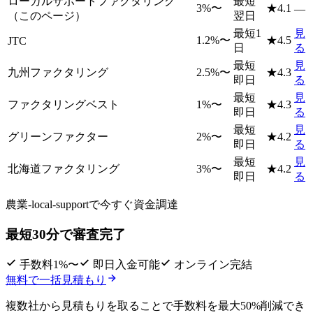
ローカルサポートファクタリング
最短
3
%〜
★
4.1
—
（このページ）
翌日
最短1
見
1.2
%〜
★
4.5
JTC
日
る
最短
見
九州ファクタリング
2.5
%〜
★
4.3
即日
る
最短
見
ファクタリングベスト
1
%〜
★
4.3
即日
る
最短
見
グリーンファクター
2
%〜
★
4.2
即日
る
最短
見
北海道ファクタリング
3
%〜
★
4.2
即日
る
農業-local-supportで
今すぐ資金調達
最短30分で審査完了
手数料1%〜
即日入金可能
オンライン完結
無料で一括見積もり
複数社から見積もりを取ることで
手数料を最大50%削減
でき