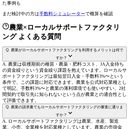
た事例も
まだ検討中の方は
手数料シミュレーター
で概算を確認
農業×ローカルサポートファクタリ
ング よくある質問
Q.
農業がローカルサポートファクタリングを利用するメリットは何で
すか？
A.
農業は収穫期前の種苗・農薬・肥料コスト、JA入金待ち
の資金繰りという資金繰り課題を抱えています。ローカルサ
ポートファクタリングは最短翌日入金・手数料3%〜という
条件で、この課題に対応できます。農業を公式対応業種とし
て明記、手数料3%〜と農業の薄利環境でも使いやすい、2社
間契約で取引先に知られないという点が農業との適合性とし
て評価できます。
Q.
農業の請求書でもローカルサポートファクタリングの審査に通りま
すか？
A.
ローカルサポートファクタリングは農業、水産、製造
業、小売、全業種を対応業種としています。農業の売掛金