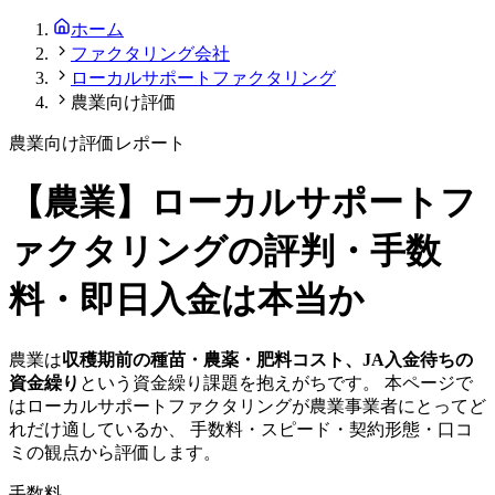
ホーム
ファクタリング会社
ローカルサポートファクタリング
農業向け評価
農業
向け評価レポート
【
農業
】
ローカルサポートフ
ァクタリング
の評判・手数
料・即日入金は本当か
農業
は
収穫期前の種苗・農薬・肥料コスト、JA入金待ちの
資金繰り
という資金繰り課題を抱えがちです。 本ページで
は
ローカルサポートファクタリング
が
農業
事業者にとってど
れだけ適しているか、 手数料・スピード・契約形態・口コ
ミの観点から評価します。
手数料