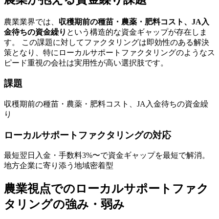
農業
業界では、
収穫期前の種苗・農薬・肥料コスト、JA入
金待ちの資金繰り
という構造的な資金ギャップが存在しま
す。 この課題に対してファクタリングは即効性のある解決
策となり、特に
ローカルサポートファクタリング
のような
ス
ピード重視
の会社は実用性が高い選択肢です。
課題
収穫期前の種苗・農薬・肥料コスト、JA入金待ちの資金繰
り
ローカルサポートファクタリング
の対応
最短翌日
入金・手数料
3
%〜で資金ギャップを最短で解消。
地方企業に寄り添う地域密着型
農業
視点での
ローカルサポートファク
タリング
の強み・弱み