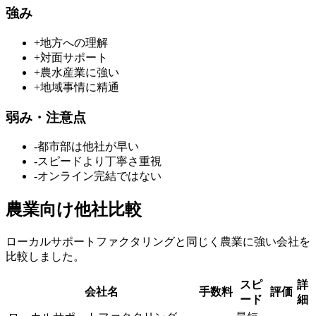
強み
+
地方への理解
+
対面サポート
+
農水産業に強い
+
地域事情に精通
弱み・注意点
-
都市部は他社が早い
-
スピードより丁寧さ重視
-
オンライン完結ではない
農業
向け他社比較
ローカルサポートファクタリング
と同じく
農業
に強い会社を
比較しました。
スピ
詳
会社名
手数料
評価
ード
細