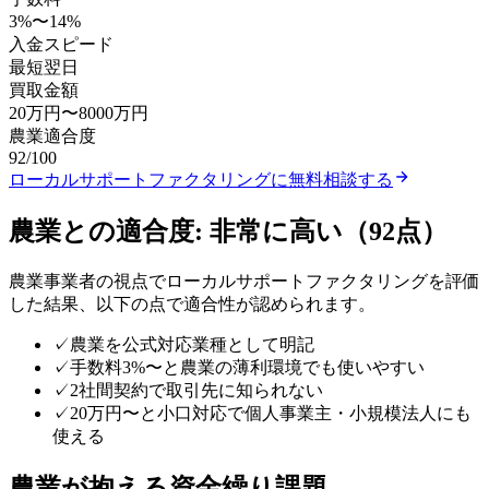
3
%〜
14
%
入金スピード
最短翌日
買取金額
20万円
〜
8000万円
農業
適合度
92
/100
ローカルサポートファクタリング
に無料相談する
農業
との適合度:
非常に高い
（
92
点）
農業
事業者の視点で
ローカルサポートファクタリング
を評価
した結果、以下の点で適合性が認められます。
✓
農業を公式対応業種として明記
✓
手数料3%〜と農業の薄利環境でも使いやすい
✓
2社間契約で取引先に知られない
✓
20万円〜と小口対応で個人事業主・小規模法人にも
使える
農業
が抱える資金繰り課題