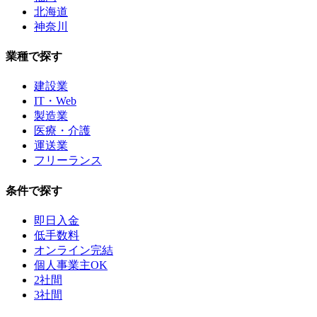
北海道
神奈川
業種で探す
建設業
IT・Web
製造業
医療・介護
運送業
フリーランス
条件で探す
即日入金
低手数料
オンライン完結
個人事業主OK
2社間
3社間