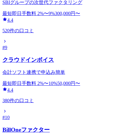
SBIグループの次世代ファクタリング
最短即日
手数料
2
%〜
9
%
300,000
円〜
4.4
520
件の口コミ
#
9
クラウドインボイス
会計ソフト連携で申込み簡単
最短即日
手数料
2
%〜
10
%
50,000
円〜
4.4
380
件の口コミ
#
10
BillOneファクター