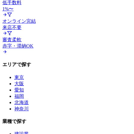
低手数料
1%〜
オンライン完結
来店不要
審査柔軟
赤字・滞納OK
エリアで探す
東京
大阪
愛知
福岡
北海道
神奈川
業種で探す
建設業