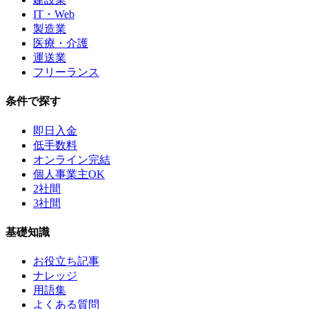
IT・Web
製造業
医療・介護
運送業
フリーランス
条件で探す
即日入金
低手数料
オンライン完結
個人事業主OK
2社間
3社間
基礎知識
お役立ち記事
ナレッジ
用語集
よくある質問