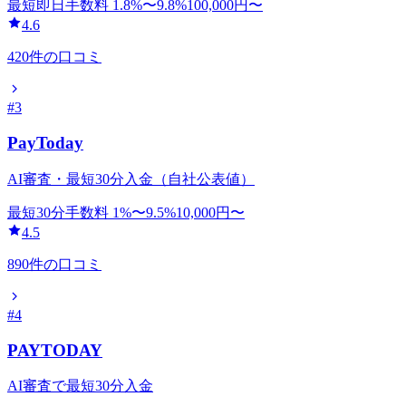
最短即日
手数料
1.8
%〜
9.8
%
100,000
円〜
4.6
420
件の口コミ
#
3
PayToday
AI審査・最短30分入金（自社公表値）
最短30分
手数料
1
%〜
9.5
%
10,000
円〜
4.5
890
件の口コミ
#
4
PAYTODAY
AI審査で最短30分入金