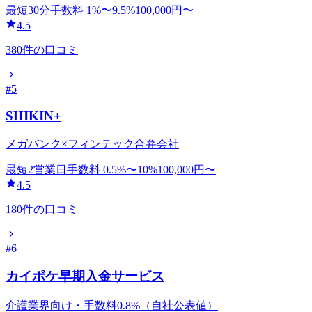
最短30分
手数料
1
%〜
9.5
%
100,000
円〜
4.5
380
件の口コミ
#
5
SHIKIN+
メガバンク×フィンテック合弁会社
最短2営業日
手数料
0.5
%〜
10
%
100,000
円〜
4.5
180
件の口コミ
#
6
カイポケ早期入金サービス
介護業界向け・手数料0.8%（自社公表値）