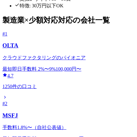
特徴:
30万円以下OK
製造業
×
少額対応
対応の会社一覧
#
1
OLTA
クラウドファクタリングのパイオニア
最短即日
手数料
2
%〜
9
%
100,000
円〜
4.7
1250
件の口コミ
#
2
MSFJ
手数料1.8%〜（自社公表値）