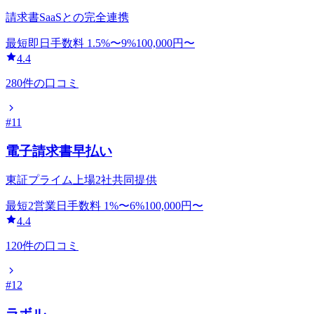
請求書SaaSとの完全連携
最短即日
手数料
1.5
%〜
9
%
100,000
円〜
4.4
280
件の口コミ
#
11
電子請求書早払い
東証プライム上場2社共同提供
最短2営業日
手数料
1
%〜
6
%
100,000
円〜
4.4
120
件の口コミ
#
12
ラボル