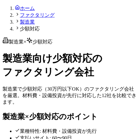
ホーム
ファクタリング
製造業
少額対応
製造業
×
少額対応
製造業
向け
少額対応
の
ファクタリング会社
製造業
で
少額対応
（
30万円以下OK
）のファクタリング会社
を厳選。
材料費・設備投資が先行
に対応した
12
社を比較でき
ます。
製造業
×
少額対応
のポイント
業種特性:
材料費・設備投資が先行
支払いサイト:
60〜90日