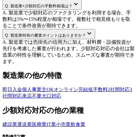
Q.
製造業×少額対応の手数料相場は？
A.
製造業で少額対応のファクタリングを利用する場合、手
数料は5%〜15%程度が相場です。複数社で相見積もりを取
ることで条件改善が期待できます。
Q.
製造業特有の審査ポイントはありますか？
A.
製造業では売掛先の信用力に加え、材料費・設備投資が
先行を考慮した審査が行われます。少額対応対応の会社は製
造業の特性を理解しているため、スムーズな審査が期待でき
ます。
製造業
の他の特徴
即日入金
個人事業主OK
オンライン完結
低手数料
2社間対応
3
社間対応
来店不要
大口対応
少額対応
対応の他の業種
建設業
運送業
医療業
IT業
小売業
飲食業