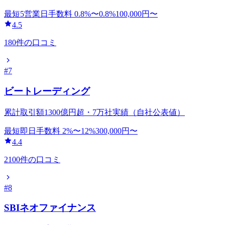
最短5営業日
手数料
0.8
%〜
0.8
%
100,000
円〜
4.5
180
件の口コミ
#
7
ビートレーディング
累計取引額1300億円超・7万社実績（自社公表値）
最短即日
手数料
2
%〜
12
%
300,000
円〜
4.4
2100
件の口コミ
#
8
SBIネオファイナンス