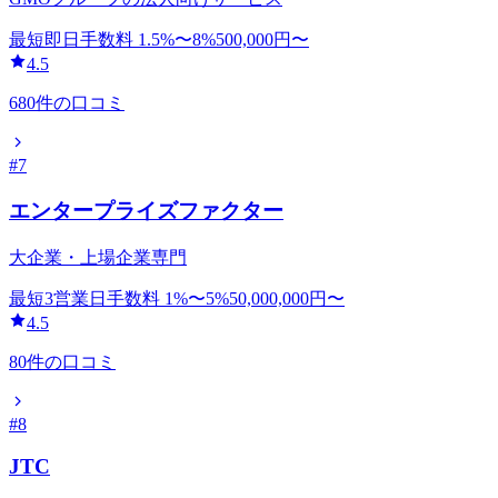
最短即日
手数料
1.5
%〜
8
%
500,000
円〜
4.5
680
件の口コミ
#
7
エンタープライズファクター
大企業・上場企業専門
最短3営業日
手数料
1
%〜
5
%
50,000,000
円〜
4.5
80
件の口コミ
#
8
JTC