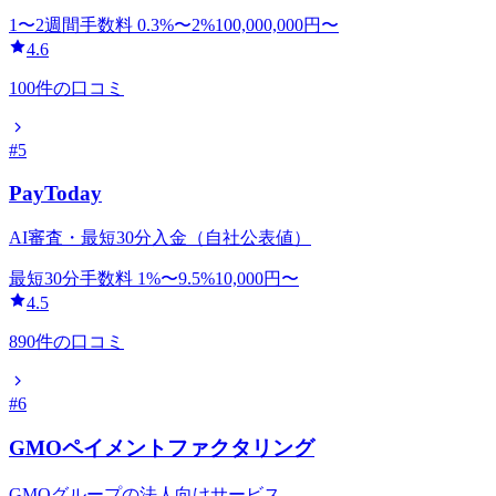
1〜2週間
手数料
0.3
%〜
2
%
100,000,000
円〜
4.6
100
件の口コミ
#
5
PayToday
AI審査・最短30分入金（自社公表値）
最短30分
手数料
1
%〜
9.5
%
10,000
円〜
4.5
890
件の口コミ
#
6
GMOペイメントファクタリング
GMOグループの法人向けサービス