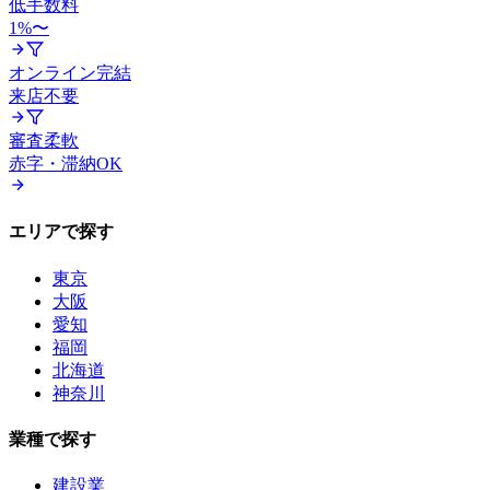
低手数料
1%〜
オンライン完結
来店不要
審査柔軟
赤字・滞納OK
エリアで探す
東京
大阪
愛知
福岡
北海道
神奈川
業種で探す
建設業