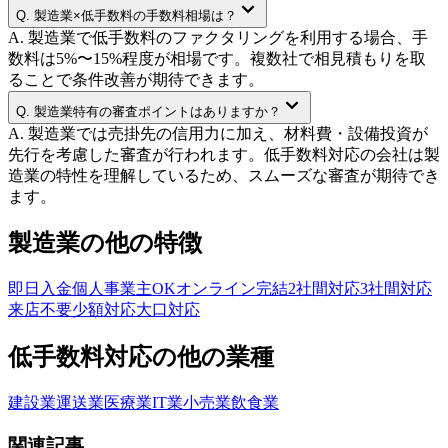
Q.
製造業×低手数料の手数料相場は？
A.
製造業で低手数料のファクタリングを利用する場合、手
数料は5%〜15%程度が相場です。複数社で相見積もりを取
ることで条件改善が期待できます。
Q.
製造業特有の審査ポイントはありますか？
A.
製造業では売掛先の信用力に加え、材料費・設備投資が
先行を考慮した審査が行われます。低手数料対応の会社は製
造業の特性を理解しているため、スムーズな審査が期待でき
ます。
製造業
の他の特徴
即日入金
個人事業主OK
オンライン完結
2社間対応
3社間対応
来店不要
少額対応
大口対応
低手数料
対応の他の業種
建設業
運送業
医療業
IT業
小売業
飲食業
関連記事