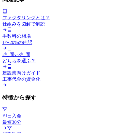
ファクタリングとは？
仕組みを図解で解説
手数料の相場
1〜20%の内訳
2社間vs3社間
どちらを選ぶ？
建設業向けガイド
工事代金の資金化
特徴から探す
即日入金
最短30分