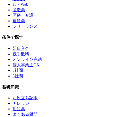
IT・Web
製造業
医療・介護
運送業
フリーランス
条件で探す
即日入金
低手数料
オンライン完結
個人事業主OK
2社間
3社間
基礎知識
お役立ち記事
ナレッジ
用語集
よくある質問