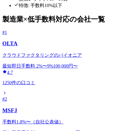
特徴:
手数料10%以下
製造業
×
低手数料
対応の会社一覧
#
1
OLTA
クラウドファクタリングのパイオニア
最短即日
手数料
2
%〜
9
%
100,000
円〜
4.7
1250
件の口コミ
#
2
MSFJ
手数料1.8%〜（自社公表値）