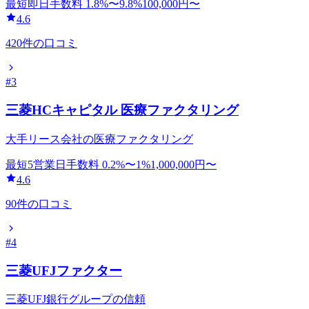
最短即日
手数料
1.8
%〜
9.8
%
100,000
円〜
4.6
420
件の口コミ
#
3
三菱HCキャピタル 医療ファクタリング
大手リース会社の医療ファクタリング
最短5営業日
手数料
0.2
%〜
1
%
1,000,000
円〜
4.6
90
件の口コミ
#
4
三菱UFJファクター
三菱UFJ銀行グループの信頼