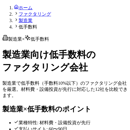
ホーム
ファクタリング
製造業
低手数料
製造業
×
低手数料
製造業
向け
低手数料
の
ファクタリング会社
製造業
で
低手数料
（
手数料10%以下
）のファクタリング会社
を厳選。
材料費・設備投資が先行
に対応した
12
社を比較でき
ます。
製造業
×
低手数料
のポイント
業種特性:
材料費・設備投資が先行
支払いサイト:
60〜90日