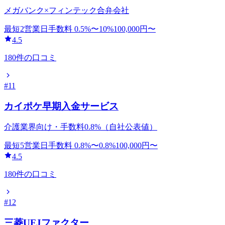
メガバンク×フィンテック合弁会社
最短2営業日
手数料
0.5
%〜
10
%
100,000
円〜
4.5
180
件の口コミ
#
11
カイポケ早期入金サービス
介護業界向け・手数料0.8%（自社公表値）
最短5営業日
手数料
0.8
%〜
0.8
%
100,000
円〜
4.5
180
件の口コミ
#
12
三菱UFJファクター