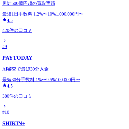
累計500億円超の買取実績
最短1日
手数料
1.2
%〜
10
%
1,000,000
円〜
4.5
420
件の口コミ
#
9
PAYTODAY
AI審査で最短30分入金
最短30分
手数料
1
%〜
9.5
%
100,000
円〜
4.5
380
件の口コミ
#
10
SHIKIN+