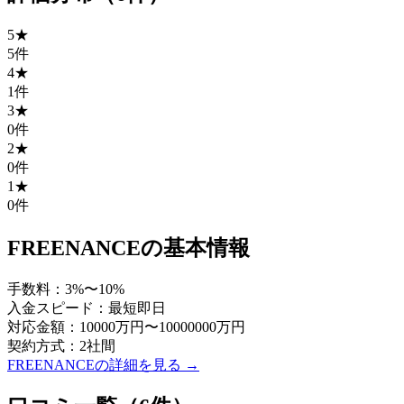
5
★
5
件
4
★
1
件
3
★
0
件
2
★
0
件
1
★
0
件
FREENANCE
の基本情報
手数料：
3
%〜
10
%
入金スピード：
最短即日
対応金額：
10000
万円〜
10000000
万円
契約方式：
2社間
FREENANCE
の詳細を見る →