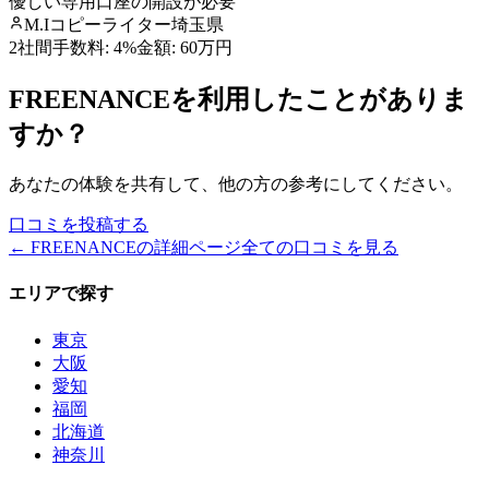
優しい
専用口座の開設が必要
M.I
コピーライター
埼玉県
2社間
手数料:
4%
金額:
60万円
FREENANCE
を利用したことがありま
すか？
あなたの体験を共有して、他の方の参考にしてください。
口コミを投稿する
←
FREENANCE
の詳細ページ
全ての口コミを見る
エリアで探す
東京
大阪
愛知
福岡
北海道
神奈川