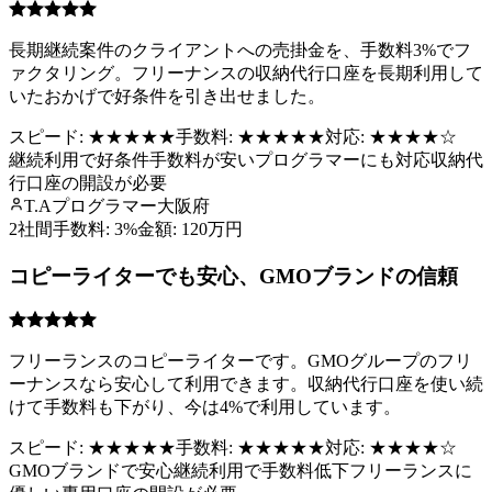
長期継続案件のクライアントへの売掛金を、手数料3%でフ
ァクタリング。フリーナンスの収納代行口座を長期利用して
いたおかげで好条件を引き出せました。
スピード:
★★★★★
手数料:
★★★★★
対応:
★★★★
☆
継続利用で好条件
手数料が安い
プログラマーにも対応
収納代
行口座の開設が必要
T.A
プログラマー
大阪府
2社間
手数料:
3%
金額:
120万円
コピーライターでも安心、GMOブランドの信頼
フリーランスのコピーライターです。GMOグループのフリ
ーナンスなら安心して利用できます。収納代行口座を使い続
けて手数料も下がり、今は4%で利用しています。
スピード:
★★★★★
手数料:
★★★★★
対応:
★★★★
☆
GMOブランドで安心
継続利用で手数料低下
フリーランスに