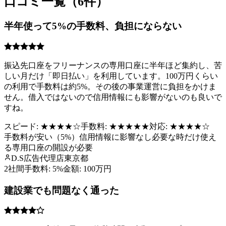
口コミ一覧（
6
件）
半年使って5%の手数料、負担にならない
振込先口座をフリーナンスの専用口座に半年ほど集約し、苦
しい月だけ「即日払い」を利用しています。100万円くらい
の利用で手数料は約5%。その後の事業運営に負担をかけま
せん。借入ではないので信用情報にも影響がないのも良いで
すね。
スピード:
★★★★
☆
手数料:
★★★★★
対応:
★★★★
☆
手数料が安い（5%）
信用情報に影響なし
必要な時だけ使え
る
専用口座の開設が必要
D.S
広告代理店
東京都
2社間
手数料:
5%
金額:
100万円
建設業でも問題なく通った