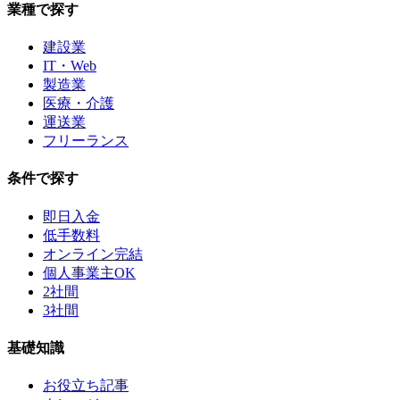
業種で探す
建設業
IT・Web
製造業
医療・介護
運送業
フリーランス
条件で探す
即日入金
低手数料
オンライン完結
個人事業主OK
2社間
3社間
基礎知識
お役立ち記事