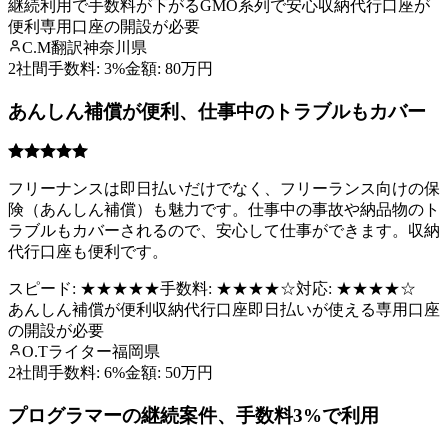
継続利用で手数料が下がる
GMO系列で安心
収納代行口座が
便利
専用口座の開設が必要
C.M
翻訳
神奈川県
2社間
手数料:
3%
金額:
80万円
あんしん補償が便利、仕事中のトラブルもカバー
フリーナンスは即日払いだけでなく、フリーランス向けの保
険（あんしん補償）も魅力です。仕事中の事故や納品物のト
ラブルもカバーされるので、安心して仕事ができます。収納
代行口座も便利です。
スピード:
★★★★★
手数料:
★★★★
☆
対応:
★★★★
☆
あんしん補償が便利
収納代行口座
即日払いが使える
専用口座
の開設が必要
O.T
ライター
福岡県
2社間
手数料:
6%
金額:
50万円
プログラマーの継続案件、手数料3%で利用