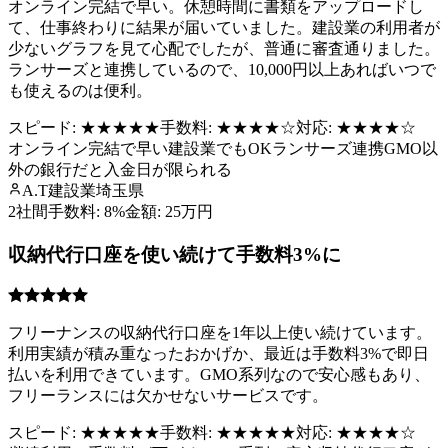
オンライン完結で早い。休憩時間に書類をアップロードし
て、仕事終わりに結果が届いていました。建設業の利用者が
少ないグラフを見て心配でしたが、普通に審査通りました。
ランサーズと連携しているので、10,000円以上あればいつで
も使えるのは便利。
スピード:
★★★★★
手数料:
★★★★
☆
対応:
★★★★
☆
オンライン完結で早い
建設業でもOK
ランサーズ連携
GMO以
外の銀行だと入金日が限られる
A.T
建設業
埼玉県
2社間
手数料:
8%
金額:
25万円
収納代行口座を使い続けて手数料3%に
フリーナンスの収納代行口座を1年以上使い続けています。
利用実績が積み重なったおかげか、最近は手数料3%で即日
払いを利用できています。GMO系列なので安心感もあり、
フリーランスには欠かせないサービスです。
スピード:
★★★★★
手数料:
★★★★★
対応:
★★★★
☆