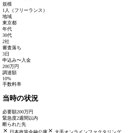
規模
1人（フリーランス）
地域
東京都
年代
30代
2
社
審査落ち
3
日
申込み〜入金
200
万円
調達額
10
%
手数料率
当時の状況
必要額
200万円
緊急度
2週間以内
断られた先
日本政策金融公庫
大手オンラインファクタリング