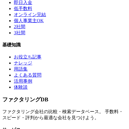
即日入金
低手数料
オンライン完結
個人事業主OK
2社間
3社間
基礎知識
お役立ち記事
ナレッジ
用語集
よくある質問
活用事例
体験談
ファクタリング
DB
ファクタリング会社の比較・検索データベース。 手数料・
スピード・評判から最適な会社を見つけよう。