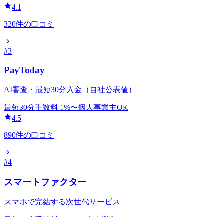
4.1
320
件の口コミ
#
3
PayToday
AI審査・最短30分入金（自社公表値）
最短30分
手数料
1
%〜
個人事業主OK
4.5
890
件の口コミ
#
4
スマートファクター
スマホで完結する次世代サービス