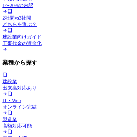
1〜20%の内訳
2社間vs3社間
どちらを選ぶ？
建設業向けガイド
工事代金の資金化
業種から探す
建設業
出来高対応あり
IT・Web
オンライン完結
製造業
高額対応可能