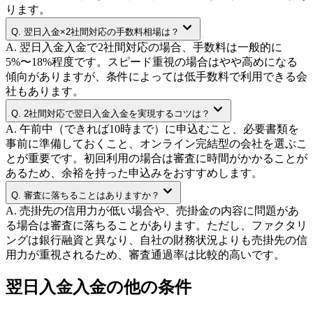
ります。
Q.
翌日入金×2社間対応の手数料相場は？
A.
翌日入金入金で2社間対応の場合、手数料は一般的に
5%〜18%程度です。スピード重視の場合はやや高めになる
傾向がありますが、条件によっては低手数料で利用できる会
社もあります。
Q.
2社間対応で翌日入金入金を実現するコツは？
A.
午前中（できれば10時まで）に申込むこと、必要書類を
事前に準備しておくこと、オンライン完結型の会社を選ぶこ
とが重要です。初回利用の場合は審査に時間がかかることが
あるため、余裕を持った申込みをおすすめします。
Q.
審査に落ちることはありますか？
A.
売掛先の信用力が低い場合や、売掛金の内容に問題があ
る場合は審査に落ちることがあります。ただし、ファクタリ
ングは銀行融資と異なり、自社の財務状況よりも売掛先の信
用力が重視されるため、審査通過率は比較的高いです。
翌日入金
入金の他の条件