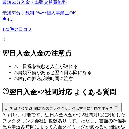
最短60分入金・出張交通費無料
最短60分
手数料
2
%〜
個人事業主OK
4.2
120
件の口コミ
翌日入金
入金の注意点
⚠
土日祝を挟むと入金が遅れる
⚠
書類不備があると翌々日以降になる
⚠
銀行の振込反映時間に注意
翌日入金×2社間対応 よくある質問
Q.
翌日入金で2社間対応のファクタリングは本当に可能ですか？
A.
はい、可能です。翌日入金入金かつ2社間対応に対応した
ファクタリング会社は複数あります。ただし、書類の準備状
況や申込み時間によって入金タイミングが変わる可能性があ