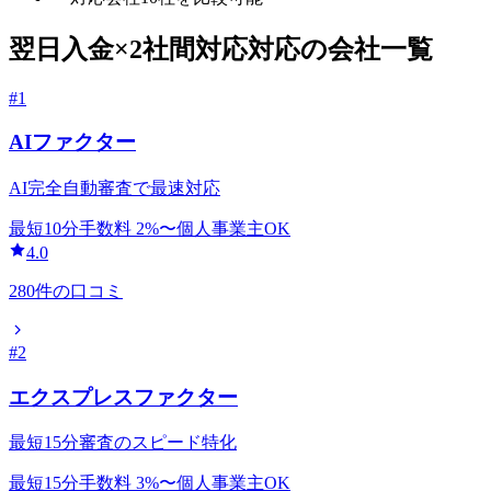
翌日入金
×
2社間対応
対応の会社一覧
#
1
AIファクター
AI完全自動審査で最速対応
最短10分
手数料
2
%〜
個人事業主OK
4.0
280
件の口コミ
#
2
エクスプレスファクター
最短15分審査のスピード特化
最短15分
手数料
3
%〜
個人事業主OK