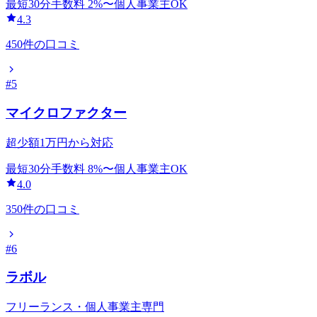
最短30分
手数料
2
%〜
個人事業主OK
4.3
450
件の口コミ
#
5
マイクロファクター
超少額1万円から対応
最短30分
手数料
8
%〜
個人事業主OK
4.0
350
件の口コミ
#
6
ラボル
フリーランス・個人事業主専門