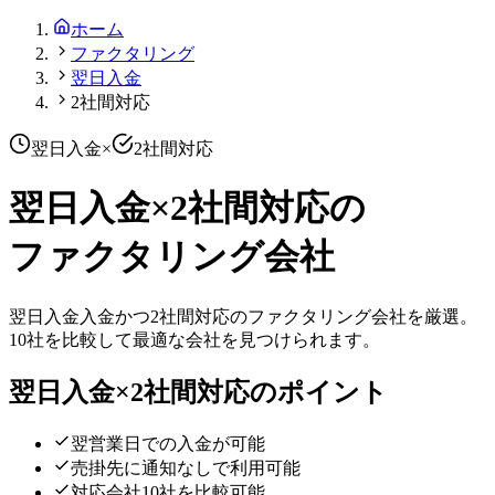
ホーム
ファクタリング
翌日入金
2社間対応
翌日入金
×
2社間対応
翌日入金
×
2社間対応
の
ファクタリング会社
翌日入金
入金かつ
2社間対応
のファクタリング会社を厳選。
10
社を比較して最適な会社を見つけられます。
翌日入金
×
2社間対応
のポイント
翌営業日
での入金が可能
売掛先に通知なしで利用可能
対応会社
10
社を比較可能