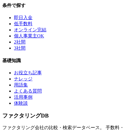
条件で探す
即日入金
低手数料
オンライン完結
個人事業主OK
2社間
3社間
基礎知識
お役立ち記事
ナレッジ
用語集
よくある質問
活用事例
体験談
ファクタリング
DB
ファクタリング会社の比較・検索データベース。 手数料・