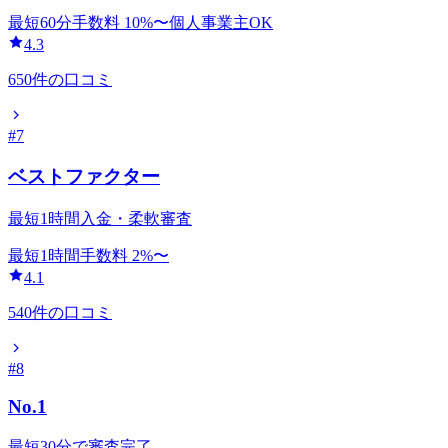
最短60分
手数料
10
%〜
個人事業主OK
4.3
650
件の口コミ
#
7
ベストファクター
最短1時間入金・柔軟審査
最短1時間
手数料
2
%〜
4.1
540
件の口コミ
#
8
No.1
最短30分で審査完了