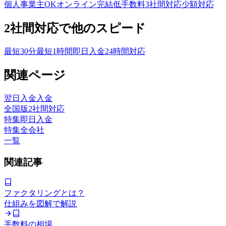
個人事業主OK
オンライン完結
低手数料
3社間対応
少額対応
2社間対応
で他のスピード
最短30分
最短1時間
即日入金
24時間対応
関連ページ
翌日入金
入金
全国版
2社間対応
特集
即日入金
特集
全会社
一覧
関連記事
ファクタリングとは？
仕組みを図解で解説
手数料の相場