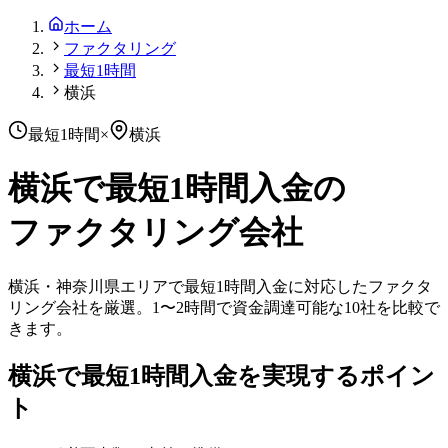
ホーム
ファクタリング
最短1時間
横浜
最短1時間
×
横浜
横浜
で
最短1時間
入金の
ファクタリング会社
横浜
・
神奈川県
エリアで
最短1時間
入金に対応したファクタ
リング会社を厳選。
1〜2時間
で資金調達可能な
10
社を比較で
きます。
横浜
で
最短1時間
入金を実現するポイン
ト