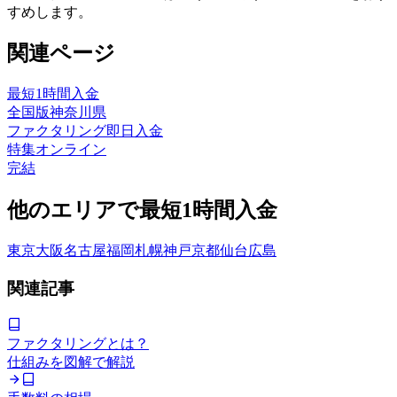
すめします。
関連ページ
最短1時間
入金
全国版
神奈川県
ファクタリング
即日入金
特集
オンライン
完結
他のエリアで
最短1時間
入金
東京
大阪
名古屋
福岡
札幌
神戸
京都
仙台
広島
関連記事
ファクタリングとは？
仕組みを図解で解説