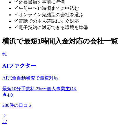
必要書類を事前に準備
午前中〜14時頃までに申込む
オンライン完結型の会社を選ぶ
電話での本人確認にすぐ対応
電子契約に対応できる環境を準備
横浜
で
最短1時間
入金対応の会社一覧
#
1
AIファクター
AI完全自動審査で最速対応
最短10分
手数料
2
%〜
個人事業主OK
4.0
280
件の口コミ
#
2