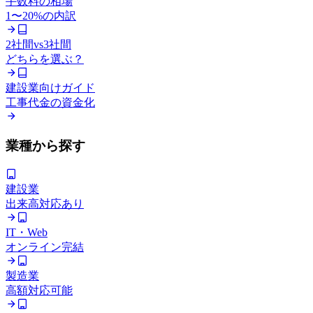
手数料の相場
1〜20%の内訳
2社間vs3社間
どちらを選ぶ？
建設業向けガイド
工事代金の資金化
業種から探す
建設業
出来高対応あり
IT・Web
オンライン完結
製造業
高額対応可能