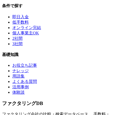
条件で探す
即日入金
低手数料
オンライン完結
個人事業主OK
2社間
3社間
基礎知識
お役立ち記事
ナレッジ
用語集
よくある質問
活用事例
体験談
ファクタリング
DB
ファクタリング会社の比較・検索データベース。 手数料・