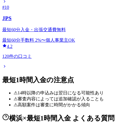
#
10
JPS
最短60分入金・出張交通費無料
最短60分
手数料
2
%〜
個人事業主OK
4.2
120
件の口コミ
最短1時間
入金の注意点
⚠
14時以降の申込みは翌日になる可能性あり
⚠
審査内容によっては追加確認が入ることも
⚠
高額案件は審査に時間がかかる傾向
横浜×最短1時間入金 よくある質問