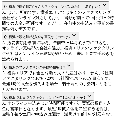
Q.
横浜で最短1時間入金のファクタリングは本当に可能ですか？
A.
はい、可能です。横浜エリアでは多くのファクタリング
会社がオンライン対応しており、書類が揃っていれば1〜2時
間での入金が可能です。ただし、午前中の申込みと事前の書
類準備が重要です。
Q.
横浜で最短1時間入金を実現するコツは？
A.
必要書類を事前に準備。午前中〜14時頃までに申込む。
オンライン完結型の会社を選ぶ。横浜エリアのファクタリン
グ会社はオンライン完結型が多いため、来店不要で手続きを
進められます。
Q.
横浜のファクタリング手数料相場は？
A.
横浜エリアでも全国相場と大きな差はありません。2社間
ファクタリングで10%〜20%、3社間で1%〜9%が目安です。
最短1時間入金を優先する場合、若干高めの手数料になるこ
とがあります。
Q.
横浜で土日でもファクタリングを申し込めますか？
A.
オンライン申込みは24時間可能ですが、実際の審査・入
金は営業日となります。最短1時間入金を希望する場合は、
金曜午後や土日の申込みは避け、週明け午前中の対応をおす