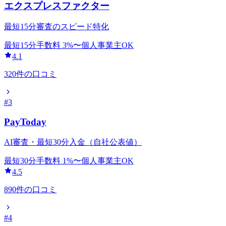
エクスプレスファクター
最短15分審査のスピード特化
最短15分
手数料
3
%〜
個人事業主OK
4.1
320
件の口コミ
#
3
PayToday
AI審査・最短30分入金（自社公表値）
最短30分
手数料
1
%〜
個人事業主OK
4.5
890
件の口コミ
#
4