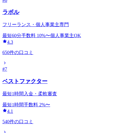
#
6
ラボル
フリーランス・個人事業主専門
最短60分
手数料
10
%〜
個人事業主OK
4.3
650
件の口コミ
#
7
ベストファクター
最短1時間入金・柔軟審査
最短1時間
手数料
2
%〜
4.1
540
件の口コミ