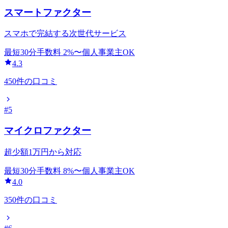
スマートファクター
スマホで完結する次世代サービス
最短30分
手数料
2
%〜
個人事業主OK
4.3
450
件の口コミ
#
5
マイクロファクター
超少額1万円から対応
最短30分
手数料
8
%〜
個人事業主OK
4.0
350
件の口コミ