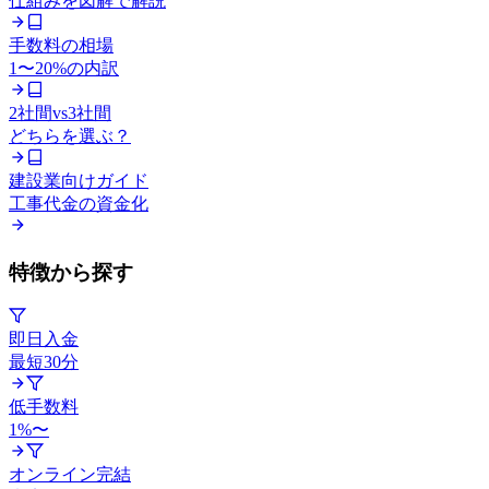
仕組みを図解で解説
手数料の相場
1〜20%の内訳
2社間vs3社間
どちらを選ぶ？
建設業向けガイド
工事代金の資金化
特徴から探す
即日入金
最短30分
低手数料
1%〜
オンライン完結