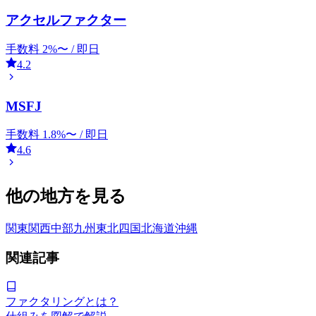
アクセルファクター
手数料
2
%〜 /
即日
4.2
MSFJ
手数料
1.8
%〜 /
即日
4.6
他の地方を見る
関東
関西
中部
九州
東北
四国
北海道
沖縄
関連記事
ファクタリングとは？