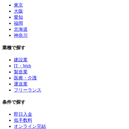
東京
大阪
愛知
福岡
北海道
神奈川
業種で探す
建設業
IT・Web
製造業
医療・介護
運送業
フリーランス
条件で探す
即日入金
低手数料
オンライン完結