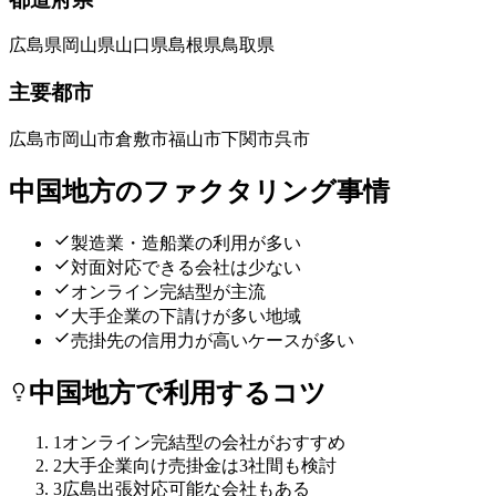
広島県
岡山県
山口県
島根県
鳥取県
主要都市
広島市
岡山市
倉敷市
福山市
下関市
呉市
中国
地方のファクタリング事情
製造業・造船業の利用が多い
対面対応できる会社は少ない
オンライン完結型が主流
大手企業の下請けが多い地域
売掛先の信用力が高いケースが多い
中国
地方で利用するコツ
1
オンライン完結型の会社がおすすめ
2
大手企業向け売掛金は3社間も検討
3
広島出張対応可能な会社もある