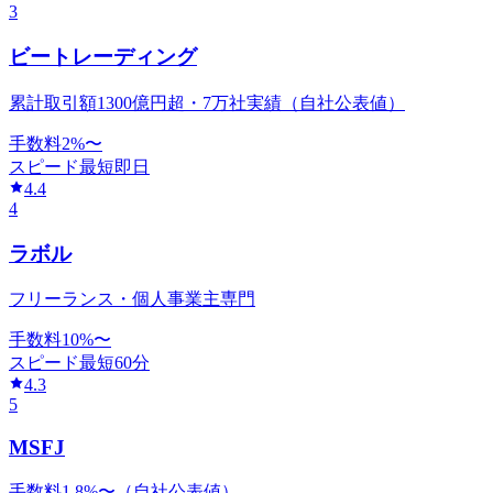
3
ビートレーディング
累計取引額1300億円超・7万社実績（自社公表値）
手数料
2
%〜
スピード
最短即日
4.4
4
ラボル
フリーランス・個人事業主専門
手数料
10
%〜
スピード
最短60分
4.3
5
MSFJ
手数料1.8%〜（自社公表値）