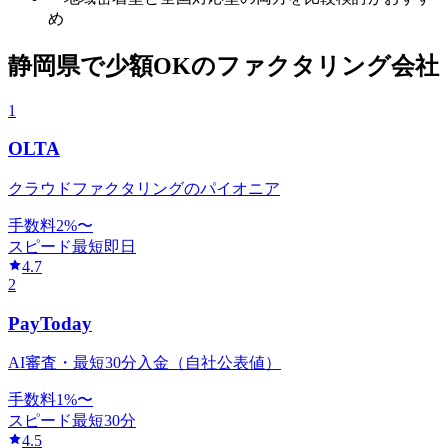
め
静岡県
で
少額OK
のファクタリング会社
1
OLTA
クラウドファクタリングのパイオニア
手数料
2
%〜
スピード
最短即日
4.7
2
PayToday
AI審査・最短30分入金（自社公表値）
手数料
1
%〜
スピード
最短30分
4.5