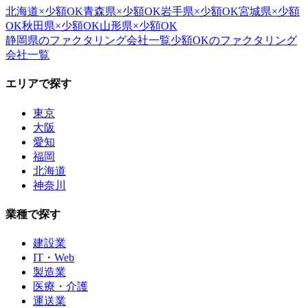
北海道
×
少額OK
青森県
×
少額OK
岩手県
×
少額OK
宮城県
×
少額
OK
秋田県
×
少額OK
山形県
×
少額OK
静岡県
のファクタリング会社一覧
少額OK
のファクタリング
会社一覧
エリアで探す
東京
大阪
愛知
福岡
北海道
神奈川
業種で探す
建設業
IT・Web
製造業
医療・介護
運送業