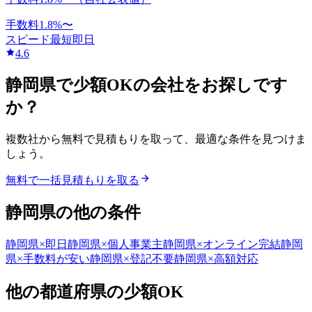
手数料
1.8
%〜
スピード
最短即日
4.6
静岡県
で
少額OK
の会社をお探しです
か？
複数社から無料で見積もりを取って、最適な条件を見つけま
しょう。
無料で一括見積もりを取る
静岡県
の他の条件
静岡県
×
即日
静岡県
×
個人事業主
静岡県
×
オンライン完結
静岡
県
×
手数料が安い
静岡県
×
登記不要
静岡県
×
高額対応
他の都道府県の
少額OK