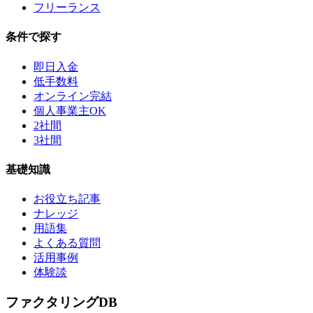
フリーランス
条件で探す
即日入金
低手数料
オンライン完結
個人事業主OK
2社間
3社間
基礎知識
お役立ち記事
ナレッジ
用語集
よくある質問
活用事例
体験談
ファクタリング
DB