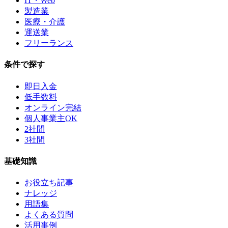
IT・Web
製造業
医療・介護
運送業
フリーランス
条件で探す
即日入金
低手数料
オンライン完結
個人事業主OK
2社間
3社間
基礎知識
お役立ち記事
ナレッジ
用語集
よくある質問
活用事例