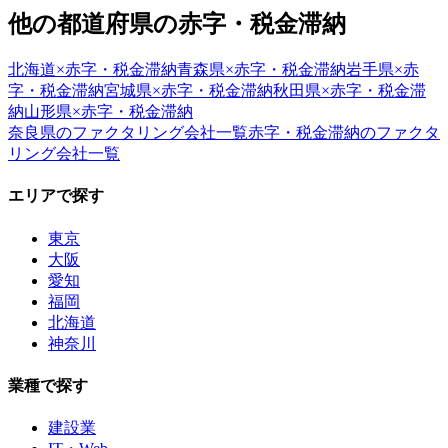
他の都道府県の
赤字・税金滞納
北海道
×
赤字・税金滞納
青森県
×
赤字・税金滞納
岩手県
×
赤
字・税金滞納
宮城県
×
赤字・税金滞納
秋田県
×
赤字・税金滞
納
山形県
×
赤字・税金滞納
奈良県
のファクタリング会社一覧
赤字・税金滞納
のファクタ
リング会社一覧
エリアで探す
東京
大阪
愛知
福岡
北海道
神奈川
業種で探す
建設業