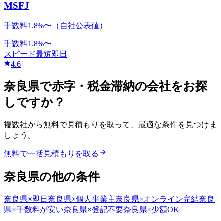
MSFJ
手数料1.8%〜（自社公表値）
手数料
1.8
%〜
スピード
最短即日
4.6
奈良県
で
赤字・税金滞納
の会社をお探
しですか？
複数社から無料で見積もりを取って、最適な条件を見つけま
しょう。
無料で一括見積もりを取る
奈良県
の他の条件
奈良県
×
即日
奈良県
×
個人事業主
奈良県
×
オンライン完結
奈良
県
×
手数料が安い
奈良県
×
登記不要
奈良県
×
少額OK