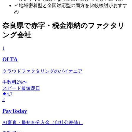
地域密着型と全国対応型の両方を比較検討がおすす
め
奈良県
で
赤字・税金滞納
のファクタリ
ング会社
1
OLTA
クラウドファクタリングのパイオニア
手数料
2
%〜
スピード
最短即日
4.7
2
PayToday
AI審査・最短30分入金（自社公表値）