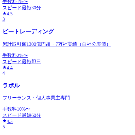
手数料
1
%〜
スピード
最短30分
4.5
3
ビートレーディング
累計取引額1300億円超・7万社実績（自社公表値）
手数料
2
%〜
スピード
最短即日
4.4
4
ラボル
フリーランス・個人事業主専門
手数料
10
%〜
スピード
最短60分
4.3
5