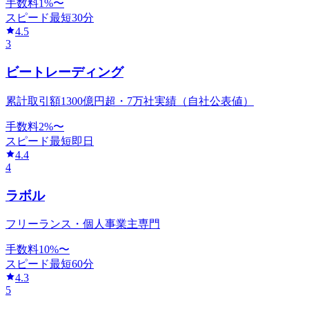
手数料
1
%〜
スピード
最短30分
4.5
3
ビートレーディング
累計取引額1300億円超・7万社実績（自社公表値）
手数料
2
%〜
スピード
最短即日
4.4
4
ラボル
フリーランス・個人事業主専門
手数料
10
%〜
スピード
最短60分
4.3
5