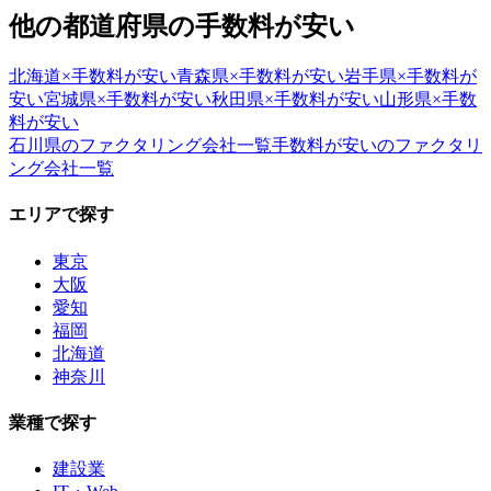
他の都道府県の
手数料が安い
北海道
×
手数料が安い
青森県
×
手数料が安い
岩手県
×
手数料が
安い
宮城県
×
手数料が安い
秋田県
×
手数料が安い
山形県
×
手数
料が安い
石川県
のファクタリング会社一覧
手数料が安い
のファクタリ
ング会社一覧
エリアで探す
東京
大阪
愛知
福岡
北海道
神奈川
業種で探す
建設業