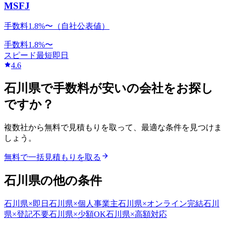
MSFJ
手数料1.8%〜（自社公表値）
手数料
1.8
%〜
スピード
最短即日
4.6
石川県
で
手数料が安い
の会社をお探し
ですか？
複数社から無料で見積もりを取って、最適な条件を見つけま
しょう。
無料で一括見積もりを取る
石川県
の他の条件
石川県
×
即日
石川県
×
個人事業主
石川県
×
オンライン完結
石川
県
×
登記不要
石川県
×
少額OK
石川県
×
高額対応