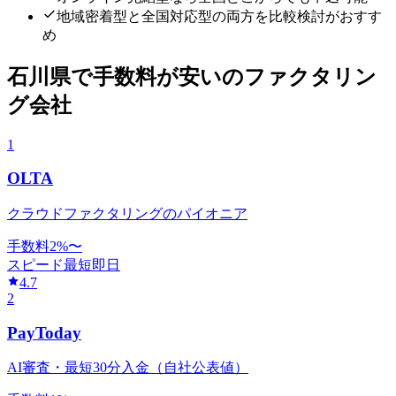
地域密着型と全国対応型の両方を比較検討がおすす
め
石川県
で
手数料が安い
のファクタリン
グ会社
1
OLTA
クラウドファクタリングのパイオニア
手数料
2
%〜
スピード
最短即日
4.7
2
PayToday
AI審査・最短30分入金（自社公表値）