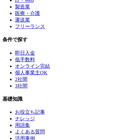
IT・Web
製造業
医療・介護
運送業
フリーランス
条件で探す
即日入金
低手数料
オンライン完結
個人事業主OK
2社間
3社間
基礎知識
お役立ち記事
ナレッジ
用語集
よくある質問
活用事例