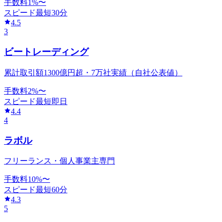
手数料
1
%〜
スピード
最短30分
4.5
3
ビートレーディング
累計取引額1300億円超・7万社実績（自社公表値）
手数料
2
%〜
スピード
最短即日
4.4
4
ラボル
フリーランス・個人事業主専門
手数料
10
%〜
スピード
最短60分
4.3
5