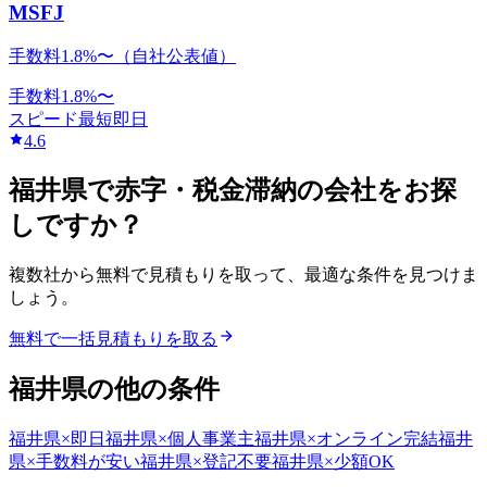
MSFJ
手数料1.8%〜（自社公表値）
手数料
1.8
%〜
スピード
最短即日
4.6
福井県
で
赤字・税金滞納
の会社をお探
しですか？
複数社から無料で見積もりを取って、最適な条件を見つけま
しょう。
無料で一括見積もりを取る
福井県
の他の条件
福井県
×
即日
福井県
×
個人事業主
福井県
×
オンライン完結
福井
県
×
手数料が安い
福井県
×
登記不要
福井県
×
少額OK