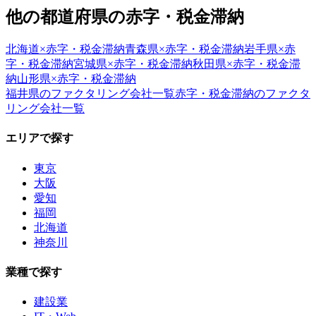
他の都道府県の
赤字・税金滞納
北海道
×
赤字・税金滞納
青森県
×
赤字・税金滞納
岩手県
×
赤
字・税金滞納
宮城県
×
赤字・税金滞納
秋田県
×
赤字・税金滞
納
山形県
×
赤字・税金滞納
福井県
のファクタリング会社一覧
赤字・税金滞納
のファクタ
リング会社一覧
エリアで探す
東京
大阪
愛知
福岡
北海道
神奈川
業種で探す
建設業