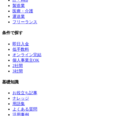
IT・Web
製造業
医療・介護
運送業
フリーランス
条件で探す
即日入金
低手数料
オンライン完結
個人事業主OK
2社間
3社間
基礎知識
お役立ち記事
ナレッジ
用語集
よくある質問
活用事例