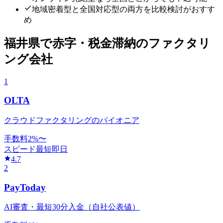
地域密着型と全国対応型の両方を比較検討がおすす
め
福井県
で
赤字・税金滞納
のファクタリ
ング会社
1
OLTA
クラウドファクタリングのパイオニア
手数料
2
%〜
スピード
最短即日
4.7
2
PayToday
AI審査・最短30分入金（自社公表値）