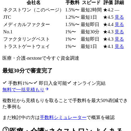
会社名
手数料
スピード
評価
詳細
ネクストワン
（このページ）
1.5
%〜
最短2時間
★
4.2
—
JTC
1.2
%〜
最短1日
★
4.5
見る
メディカルファクター
1.5
%〜
最短即日
★
4.4
見る
No.1
1
%〜
最短30分
★
4.3
見る
ファクタリングベスト
1
%〜
最短即日
★
4.3
見る
トラストゲートウェイ
1
%〜
最短1日
★
4.1
見る
医療・介護-nextoneで
今すぐ資金調達
最短30分で審査完了
手数料1%〜
即日入金可能
オンライン完結
無料で一括見積もり
複数社から見積もりを取ることで
手数料を最大50%削減
でき
た事例も
まだ検討中の方は
手数料シミュレーター
で概算を確認