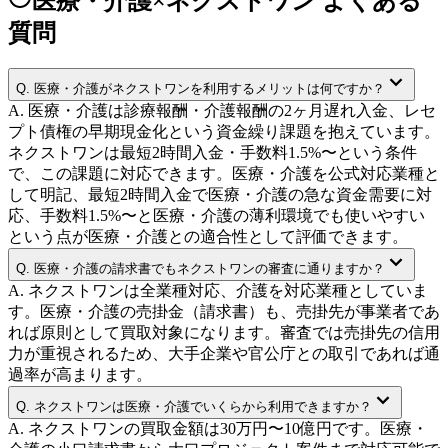
医療・介護×ネクストワン よくある
質問
Q.
医療・介護がネクストワンを利用するメリットは何ですか？
A.
医療・介護は診療報酬・介護報酬の2ヶ月遅れ入金、レセ
プト債権の早期現金化という資金繰り課題を抱えています。
ネクストワンは最短2時間入金・手数料1.5%〜という条件
で、この課題に対応できます。医療・介護を公式対応業種と
して明記、最短2時間入金で医療・介護の急な資金需要に対
応、手数料1.5%〜と医療・介護の薄利環境でも使いやすい
という点が医療・介護との適合性として評価できます。
Q.
医療・介護の請求書でもネクストワンの審査に通りますか？
A.
ネクストワンは全業種対応、介護を対応業種としていま
す。医療・介護の売掛金（請求書）も、売掛先が事業者であ
れば原則として買取対象になります。審査では売掛先の信用
力が重視されるため、大手企業や官公庁との取引であれば通
過率が高まります。
Q.
ネクストワンは医療・介護でいくらから利用できますか？
A.
ネクストワンの買取金額は30万円〜10億円です。医療・