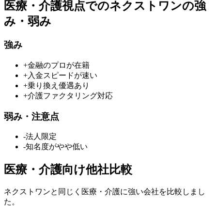
医療・介護
視点での
ネクストワン
の強
み・弱み
強み
+
金融のプロが在籍
+
入金スピードが速い
+
乗り換え優遇あり
+
介護ファクタリング対応
弱み・注意点
-
法人限定
-
知名度がやや低い
医療・介護
向け他社比較
ネクストワン
と同じく
医療・介護
に強い会社を比較しまし
た。