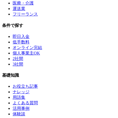
医療・介護
運送業
フリーランス
条件で探す
即日入金
低手数料
オンライン完結
個人事業主OK
2社間
3社間
基礎知識
お役立ち記事
ナレッジ
用語集
よくある質問
活用事例
体験談