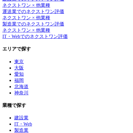
ネクストワン
× 他業種
運送業
での
ネクストワン
評価
ネクストワン
× 他業種
製造業
での
ネクストワン
評価
ネクストワン
× 他業種
IT・Web
での
ネクストワン
評価
エリアで探す
東京
大阪
愛知
福岡
北海道
神奈川
業種で探す
建設業
IT・Web
製造業