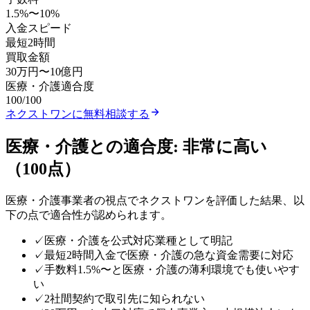
1.5
%〜
10
%
入金スピード
最短2時間
買取金額
30万円
〜
10億円
医療・介護
適合度
100
/100
ネクストワン
に無料相談する
医療・介護
との適合度:
非常に高い
（
100
点）
医療・介護
事業者の視点で
ネクストワン
を評価した結果、以
下の点で適合性が認められます。
✓
医療・介護を公式対応業種として明記
✓
最短2時間入金で医療・介護の急な資金需要に対応
✓
手数料1.5%〜と医療・介護の薄利環境でも使いやす
い
✓
2社間契約で取引先に知られない