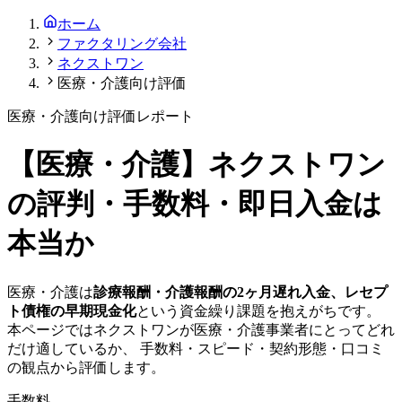
ホーム
ファクタリング会社
ネクストワン
医療・介護向け評価
医療・介護
向け評価レポート
【
医療・介護
】
ネクストワン
の評判・手数料・即日入金は
本当か
医療・介護
は
診療報酬・介護報酬の2ヶ月遅れ入金、レセプ
ト債権の早期現金化
という資金繰り課題を抱えがちです。
本ページでは
ネクストワン
が
医療・介護
事業者にとってどれ
だけ適しているか、 手数料・スピード・契約形態・口コミ
の観点から評価します。
手数料