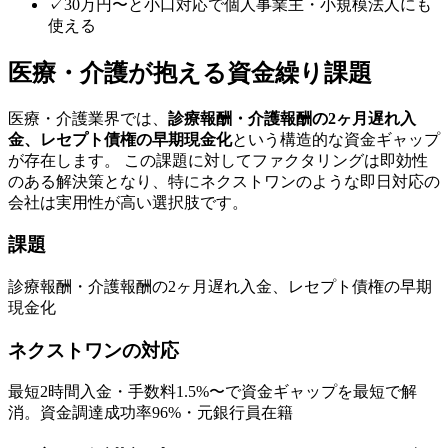
✓
30万円〜と小口対応で個人事業主・小規模法人にも
使える
医療・介護
が抱える資金繰り課題
医療・介護
業界では、
診療報酬・介護報酬の2ヶ月遅れ入
金、レセプト債権の早期現金化
という構造的な資金ギャップ
が存在します。 この課題に対してファクタリングは即効性
のある解決策となり、特に
ネクストワン
のような
即日対応
の
会社は実用性が高い選択肢です。
課題
診療報酬・介護報酬の2ヶ月遅れ入金、レセプト債権の早期
現金化
ネクストワン
の対応
最短2時間
入金・手数料
1.5
%〜で資金ギャップを最短で解
消。
資金調達成功率96%・元銀行員在籍