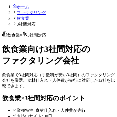
ホーム
ファクタリング
飲食業
3社間対応
飲食業
×
3社間対応
飲食業
向け
3社間対応
の
ファクタリング会社
飲食業
で
3社間対応
（
手数料が安い3社間
）のファクタリング
会社を厳選。
食材仕入れ・人件費が先行
に対応した
12
社を比
較できます。
飲食業
×
3社間対応
のポイント
業種特性:
食材仕入れ・人件費が先行
支払いサイト:
30日