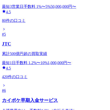
最短3営業日
手数料
1
%〜
5
%
50,000,000
円〜
4.5
80
件の口コミ
#
5
JTC
累計500億円超の買取実績
最短1日
手数料
1.2
%〜
10
%
1,000,000
円〜
4.5
420
件の口コミ
#
6
カイポケ早期入金サービス