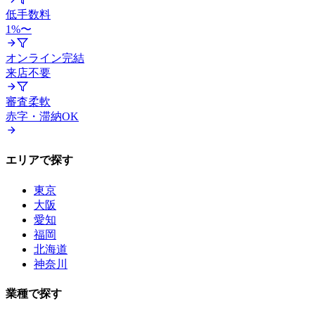
低手数料
1%〜
オンライン完結
来店不要
審査柔軟
赤字・滞納OK
エリアで探す
東京
大阪
愛知
福岡
北海道
神奈川
業種で探す