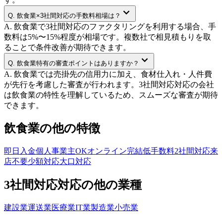
Q.
飲食業×3社間対応の手数料相場は？
A.
飲食業で3社間対応のファクタリングを利用する場合、手
数料は5%〜15%程度が相場です。複数社で相見積もりを取
ることで条件改善が期待できます。
Q.
飲食業特有の審査ポイントはありますか？
A.
飲食業では売掛先の信用力に加え、食材仕入れ・人件費
が先行を考慮した審査が行われます。3社間対応対応の会社
は飲食業の特性を理解しているため、スムーズな審査が期待
できます。
飲食業
の他の特徴
即日入金
個人事業主OK
オンライン完結
低手数料
2社間対応
来
店不要
少額対応
大口対応
3社間対応
対応の他の業種
建設業
運送業
医療業
IT業
製造業
小売業