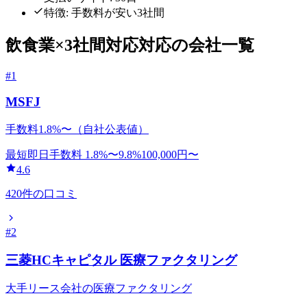
特徴:
手数料が安い3社間
飲食業
×
3社間対応
対応の会社一覧
#
1
MSFJ
手数料1.8%〜（自社公表値）
最短即日
手数料
1.8
%〜
9.8
%
100,000
円〜
4.6
420
件の口コミ
#
2
三菱HCキャピタル 医療ファクタリング
大手リース会社の医療ファクタリング