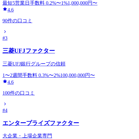
最短5営業日
手数料
0.2
%〜
1
%
1,000,000
円〜
4.6
90
件の口コミ
#
3
三菱UFJファクター
三菱UFJ銀行グループの信頼
1〜2週間
手数料
0.3
%〜
2
%
100,000,000
円〜
4.6
100
件の口コミ
#
4
エンタープライズファクター
大企業・上場企業専門