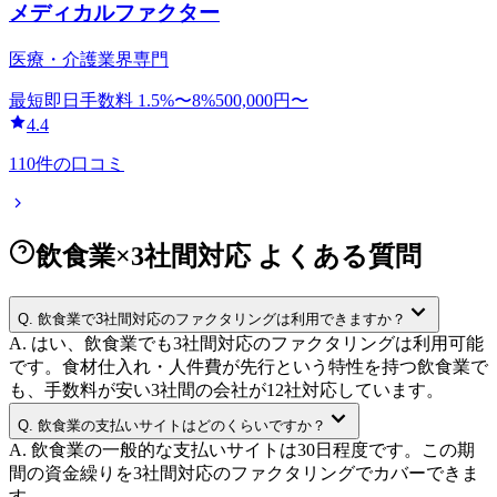
メディカルファクター
医療・介護業界専門
最短即日
手数料
1.5
%〜
8
%
500,000
円〜
4.4
110
件の口コミ
飲食業×3社間対応 よくある質問
Q.
飲食業で3社間対応のファクタリングは利用できますか？
A.
はい、飲食業でも3社間対応のファクタリングは利用可能
です。食材仕入れ・人件費が先行という特性を持つ飲食業で
も、手数料が安い3社間の会社が12社対応しています。
Q.
飲食業の支払いサイトはどのくらいですか？
A.
飲食業の一般的な支払いサイトは30日程度です。この期
間の資金繰りを3社間対応のファクタリングでカバーできま
す。