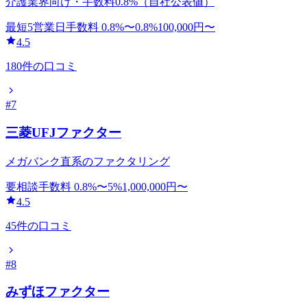
介護業界向け・手数料0.8%（自社公表値）
最短5営業日
手数料
0.8
%〜
0.8
%
100,000
円〜
4.5
180
件の口コミ
#
7
三菱UFJファクター
メガバンク直系のファクタリング
要相談
手数料
0.8
%〜
5
%
1,000,000
円〜
4.5
45
件の口コミ
#
8
みずほファクター