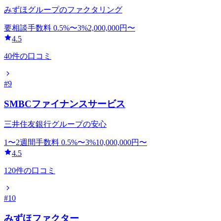
みずほグループのファクタリング
要相談
手数料
0.5
%〜
3
%
2,000,000
円〜
4.5
40
件の口コミ
#
9
SMBCファイナンスサービス
三井住友銀行グループの安心
1〜2週間
手数料
0.5
%〜
3
%
10,000,000
円〜
4.5
120
件の口コミ
#
10
みずほファクター