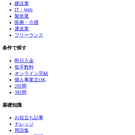
建設業
IT・Web
製造業
医療・介護
運送業
フリーランス
条件で探す
即日入金
低手数料
オンライン完結
個人事業主OK
2社間
3社間
基礎知識
お役立ち記事
ナレッジ
用語集