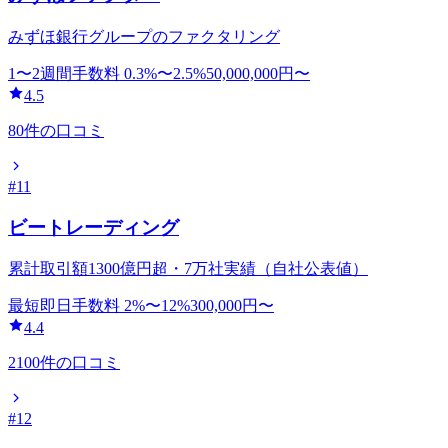
みずほ銀行グループのファクタリング
1〜2週間
手数料
0.3
%〜
2.5
%
50,000,000
円〜
4.5
80
件の口コミ
#
11
ビートレーディング
累計取引額1300億円超・7万社実績（自社公表値）
最短即日
手数料
2
%〜
12
%
300,000
円〜
4.4
2100
件の口コミ
#
12