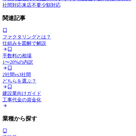
社間対応
来店不要
少額対応
関連記事
ファクタリングとは？
仕組みを図解で解説
手数料の相場
1〜20%の内訳
2社間vs3社間
どちらを選ぶ？
建設業向けガイド
工事代金の資金化
業種から探す