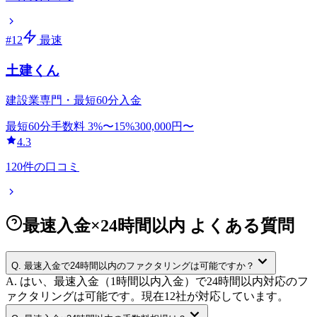
#
12
最速
土建くん
建設業専門・最短60分入金
最短60分
手数料
3
%〜
15
%
300,000
円〜
4.3
120
件の口コミ
最速入金×24時間以内 よくある質問
Q.
最速入金で24時間以内のファクタリングは可能ですか？
A.
はい、最速入金（1時間以内入金）で24時間以内対応のフ
ァクタリングは可能です。現在12社が対応しています。