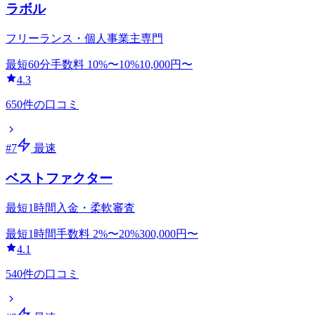
ラボル
フリーランス・個人事業主専門
最短60分
手数料
10
%〜
10
%
10,000
円〜
4.3
650
件の口コミ
#
7
最速
ベストファクター
最短1時間入金・柔軟審査
最短1時間
手数料
2
%〜
20
%
300,000
円〜
4.1
540
件の口コミ