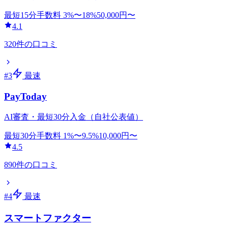
最短15分
手数料
3
%〜
18
%
50,000
円〜
4.1
320
件の口コミ
#
3
最速
PayToday
AI審査・最短30分入金（自社公表値）
最短30分
手数料
1
%〜
9.5
%
10,000
円〜
4.5
890
件の口コミ
#
4
最速
スマートファクター