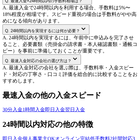
Q.
最速入金×24時間以内の手数料相場は？
A.
最速入金で24時間以内を利用する場合、手数料は5%〜
18%程度が相場です。スピード重視の場合は手数料がやや高
めになる傾向があります。
Q.
24時間以内を実現するには何が必要？
A.
24時間以内を実現するには、午前中に申込みを完了させ
ること、必要書類（売掛金の請求書・本人確認書類・通帳コ
ピー）を事前に準備しておくことが重要です。
Q.
最速入金対応の会社の選び方は？
A.
最速入金対応の会社を選ぶ際は、手数料率・入金スピー
ド・対応の丁寧さ・口コミ評価を総合的に比較することをお
すすめします。
最速入金
の他の入金スピード
30分入金
1時間入金
即日入金
翌日入金
24時間以内
対応の他の特徴
即日入金
個人事業主OK
オンライン完結
低手数料
2社間対応
3