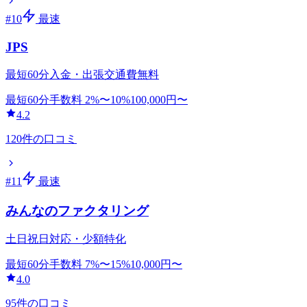
#
10
最速
JPS
最短60分入金・出張交通費無料
最短60分
手数料
2
%〜
10
%
100,000
円〜
4.2
120
件の口コミ
#
11
最速
みんなのファクタリング
土日祝日対応・少額特化
最短60分
手数料
7
%〜
15
%
10,000
円〜
4.0
95
件の口コミ