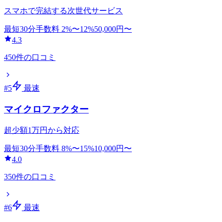
スマホで完結する次世代サービス
最短30分
手数料
2
%〜
12
%
50,000
円〜
4.3
450
件の口コミ
#
5
最速
マイクロファクター
超少額1万円から対応
最短30分
手数料
8
%〜
15
%
10,000
円〜
4.0
350
件の口コミ
#
6
最速