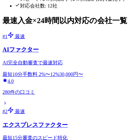
対応会社数:
12
社
最速入金
×
24時間以内
対応の会社一覧
#
1
最速
AIファクター
AI完全自動審査で最速対応
最短10分
手数料
2
%〜
12
%
30,000
円〜
4.0
280
件の口コミ
#
2
最速
エクスプレスファクター
最短15分審査のスピード特化