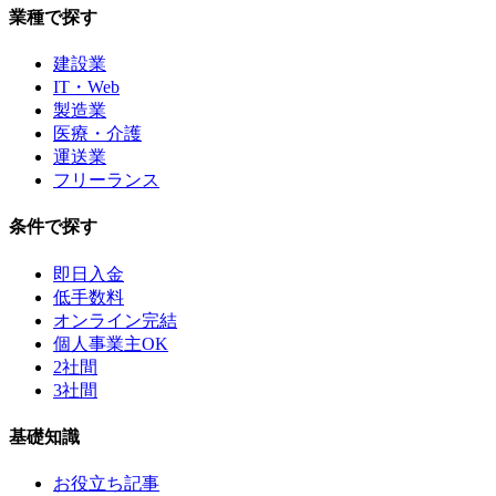
業種で探す
建設業
IT・Web
製造業
医療・介護
運送業
フリーランス
条件で探す
即日入金
低手数料
オンライン完結
個人事業主OK
2社間
3社間
基礎知識
お役立ち記事