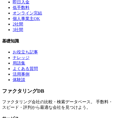
即日入金
低手数料
オンライン完結
個人事業主OK
2社間
3社間
基礎知識
お役立ち記事
ナレッジ
用語集
よくある質問
活用事例
体験談
ファクタリング
DB
ファクタリング会社の比較・検索データベース。 手数料・
スピード・評判から最適な会社を見つけよう。