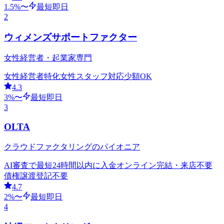
1.5
%〜
最短即日
2
ウィメンズサポートファクター
女性経営者・起業家専門
女性経営者特化
女性スタッフ対応
少額OK
4.3
3
%〜
最短即日
3
OLTA
クラウドファクタリングのパイオニア
AI審査で最短24時間以内に入金
オンライン完結・来店不要
債権譲渡登記不要
4.7
2
%〜
最短即日
4