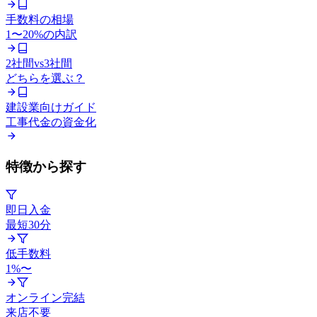
手数料の相場
1〜20%の内訳
2社間vs3社間
どちらを選ぶ？
建設業向けガイド
工事代金の資金化
特徴から探す
即日入金
最短30分
低手数料
1%〜
オンライン完結
来店不要