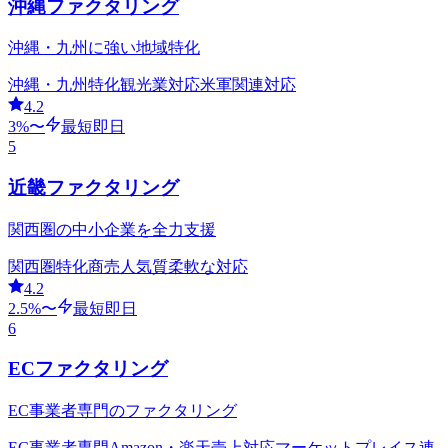
沖縄ファクタリング
沖縄・九州に強い地域特化
沖縄・九州特化
観光業対応
米軍関連対応
4.2
3
%〜
最短即日
5
近畿ファクタリング
関西圏の中小企業を全力支援
関西圏特化
商売人気質
柔軟な対応
4.2
2.5
%〜
最短即日
6
ECファクタリング
EC事業者専門のファクタリング
EC事業者専門
Amazon・楽天売上対応
マーケットプレイス連