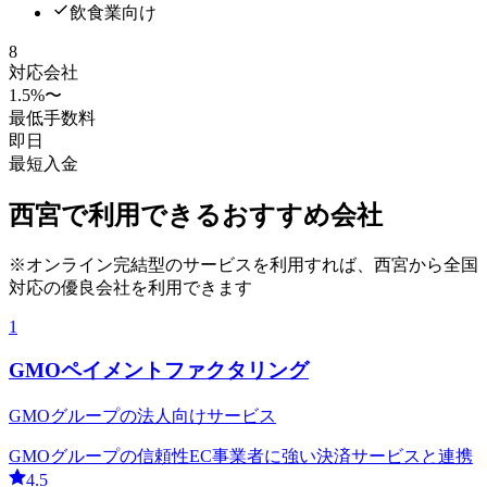
飲食業向け
8
対応会社
1.5
%〜
最低手数料
即日
最短入金
西宮
で利用できるおすすめ会社
※オンライン完結型のサービスを利用すれば、
西宮
から全国
対応の優良会社を利用できます
1
GMOペイメントファクタリング
GMOグループの法人向けサービス
GMOグループの信頼性
EC事業者に強い
決済サービスと連携
4.5