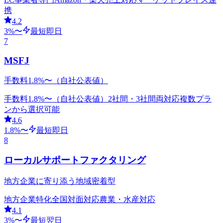
携
4.2
3
%〜
最短即日
7
MSFJ
手数料1.8%〜（自社公表値）
手数料1.8%〜（自社公表値）
2社間・3社間両対応
複数プラ
ンから選択可能
4.6
1.8
%〜
最短即日
8
ローカルサポートファクタリング
地方企業に寄り添う地域密着型
地方企業特化
全国対面対応
農業・水産対応
4.1
3
%〜
最短翌日