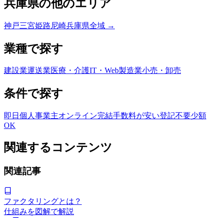
兵庫県
の他のエリア
神戸
三宮
姫路
尼崎
兵庫県
全域 →
業種で探す
建設業
運送業
医療・介護
IT・Web
製造業
小売・卸売
条件で探す
即日
個人事業主
オンライン完結
手数料が安い
登記不要
少額
OK
関連するコンテンツ
関連記事
ファクタリングとは？
仕組みを図解で解説