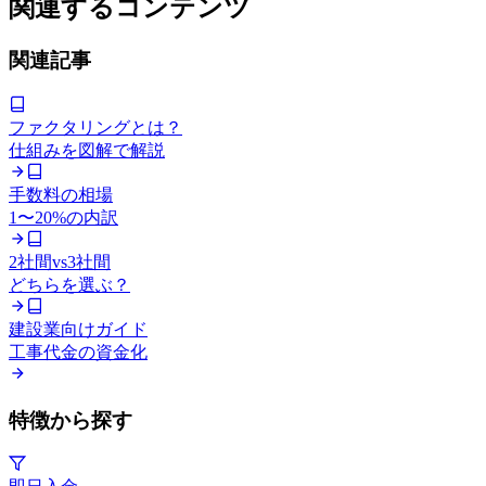
関連するコンテンツ
関連記事
ファクタリングとは？
仕組みを図解で解説
手数料の相場
1〜20%の内訳
2社間vs3社間
どちらを選ぶ？
建設業向けガイド
工事代金の資金化
特徴から探す