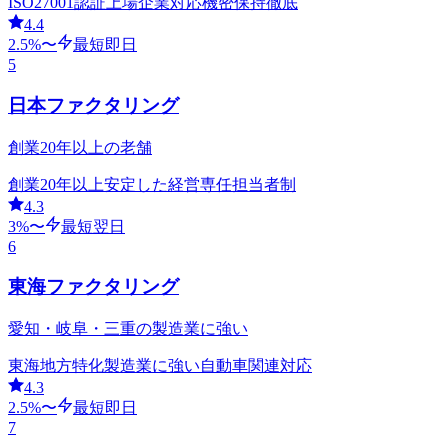
ISO27001認証
上場企業対応
機密保持徹底
4.4
2.5
%〜
最短即日
5
日本ファクタリング
創業20年以上の老舗
創業20年以上
安定した経営
専任担当者制
4.3
3
%〜
最短翌日
6
東海ファクタリング
愛知・岐阜・三重の製造業に強い
東海地方特化
製造業に強い
自動車関連対応
4.3
2.5
%〜
最短即日
7