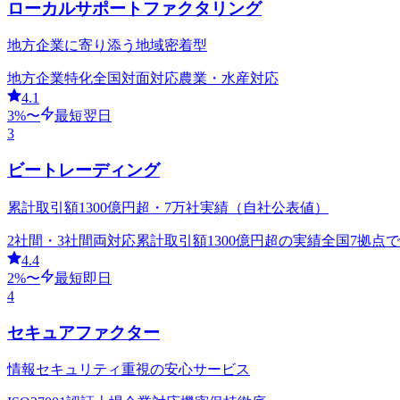
ローカルサポートファクタリング
地方企業に寄り添う地域密着型
地方企業特化
全国対面対応
農業・水産対応
4.1
3
%〜
最短翌日
3
ビートレーディング
累計取引額1300億円超・7万社実績（自社公表値）
2社間・3社間両対応
累計取引額1300億円超の実績
全国7拠点
4.4
2
%〜
最短即日
4
セキュアファクター
情報セキュリティ重視の安心サービス