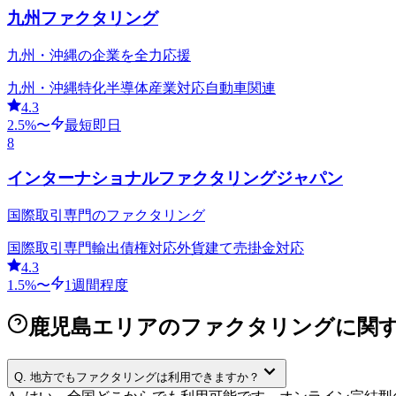
九州ファクタリング
九州・沖縄の企業を全力応援
九州・沖縄特化
半導体産業対応
自動車関連
4.3
2.5
%〜
最短即日
8
インターナショナルファクタリングジャパン
国際取引専門のファクタリング
国際取引専門
輸出債権対応
外貨建て売掛金対応
4.3
1.5
%〜
1週間程度
鹿児島エリアのファクタリングに関
Q.
地方でもファクタリングは利用できますか？