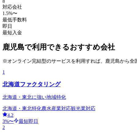
8
対応会社
1.5
%〜
最低手数料
即日
最短入金
鹿児島
で利用できるおすすめ会社
※オンライン完結型のサービスを利用すれば、
鹿児島
から全
1
北海道ファクタリング
北海道・東北に強い地域特化
北海道・東北特化
農水産業対応
観光業対応
4.2
3
%〜
最短即日
2