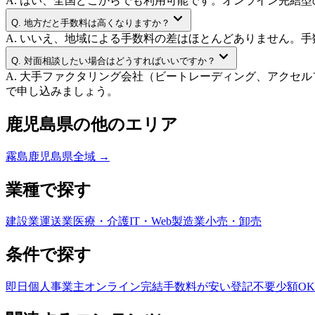
A.
はい、全国どこからでも利用可能です。オンライン完結型のフ
Q.
地方だと手数料は高くなりますか？
A.
いいえ、地域による手数料の差はほとんどありません。手
Q.
対面相談したい場合はどうすればいいですか？
A.
大手ファクタリング会社（ビートレーディング、アクセル
で申し込みましょう。
鹿児島県
の他のエリア
霧島
鹿児島県
全域 →
業種で探す
建設業
運送業
医療・介護
IT・Web
製造業
小売・卸売
条件で探す
即日
個人事業主
オンライン完結
手数料が安い
登記不要
少額OK