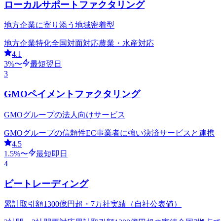
ローカルサポートファクタリング
地方企業に寄り添う地域密着型
地方企業特化
全国対面対応
農業・水産対応
4.1
3
%〜
最短翌日
3
GMOペイメントファクタリング
GMOグループの法人向けサービス
GMOグループの信頼性
EC事業者に強い
決済サービスと連携
4.5
1.5
%〜
最短即日
4
ビートレーディング
累計取引額1300億円超・7万社実績（自社公表値）