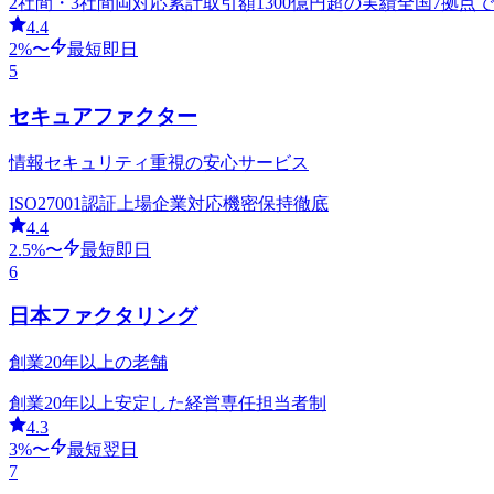
2社間・3社間両対応
累計取引額1300億円超の実績
全国7拠点
4.4
2
%〜
最短即日
5
セキュアファクター
情報セキュリティ重視の安心サービス
ISO27001認証
上場企業対応
機密保持徹底
4.4
2.5
%〜
最短即日
6
日本ファクタリング
創業20年以上の老舗
創業20年以上
安定した経営
専任担当者制
4.3
3
%〜
最短翌日
7