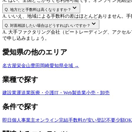
A.
はい、全国どこからでも利用可能です。オンライン完結型のフ
Q.
地方だと手数料は高くなりますか？
A.
いいえ、地域による手数料の差はほとんどありません。手
Q.
対面相談したい場合はどうすればいいですか？
A.
大手ファクタリング会社（ビートレーディング、アクセル
で申し込みましょう。
愛知県
の他のエリア
名古屋
栄
金山
豊田
岡崎
愛知県
全域 →
業種で探す
建設業
運送業
医療・介護
IT・Web
製造業
小売・卸売
条件で探す
即日
個人事業主
オンライン完結
手数料が安い
登記不要
少額OK