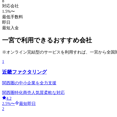
8
対応会社
1.5
%〜
最低手数料
即日
最短入金
一宮
で利用できるおすすめ会社
※オンライン完結型のサービスを利用すれば、
一宮
から全国
1
近畿ファクタリング
関西圏の中小企業を全力支援
関西圏特化
商売人気質
柔軟な対応
4.2
2.5
%〜
最短即日
2