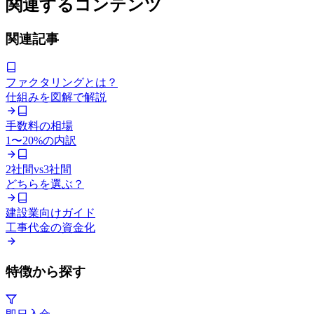
関連するコンテンツ
関連記事
ファクタリングとは？
仕組みを図解で解説
手数料の相場
1〜20%の内訳
2社間vs3社間
どちらを選ぶ？
建設業向けガイド
工事代金の資金化
特徴から探す