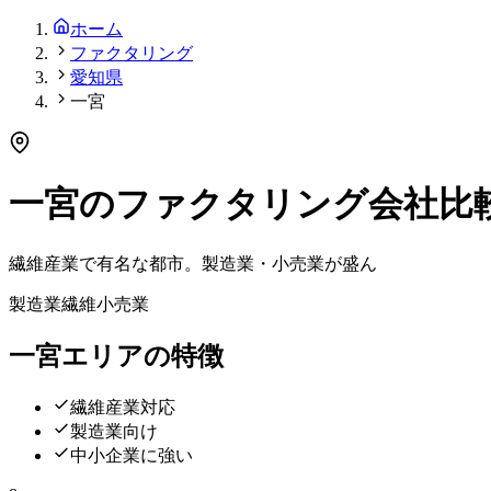
ホーム
ファクタリング
愛知県
一宮
一宮
の
ファクタリング会社
比
繊維産業で有名な都市。製造業・小売業が盛ん
製造業
繊維
小売業
一宮
エリアの特徴
繊維産業対応
製造業向け
中小企業に強い