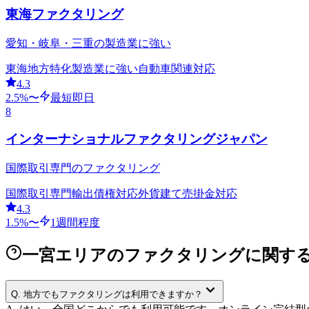
東海ファクタリング
愛知・岐阜・三重の製造業に強い
東海地方特化
製造業に強い
自動車関連対応
4.3
2.5
%〜
最短即日
8
インターナショナルファクタリングジャパン
国際取引専門のファクタリング
国際取引専門
輸出債権対応
外貨建て売掛金対応
4.3
1.5
%〜
1週間程度
一宮エリアのファクタリングに関す
Q.
地方でもファクタリングは利用できますか？