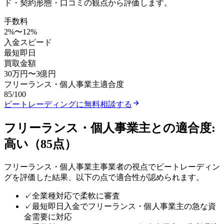
ド・契約形態・口コミの観点から評価します。
手数料
2
%〜
12
%
入金スピード
最短即日
買取金額
30万円
〜
3億円
フリーランス・個人事業主
適合度
85
/100
ビートレーディング
に無料相談する
フリーランス・個人事業主
との適合度:
高い
（
85
点）
フリーランス・個人事業主
事業者の視点で
ビートレーディン
グ
を評価した結果、以下の点で適合性が認められます。
✓
全業種対応で柔軟に審査
✓
最短即日入金でフリーランス・個人事業主の急な資
金需要に対応