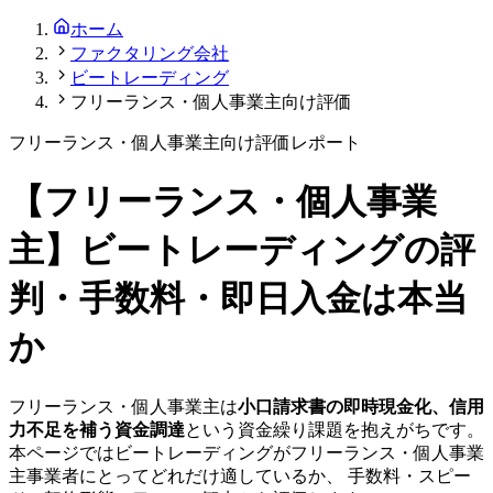
ホーム
ファクタリング会社
ビートレーディング
フリーランス・個人事業主向け評価
フリーランス・個人事業主
向け評価レポート
【
フリーランス・個人事業
主
】
ビートレーディング
の評
判・手数料・即日入金は本当
か
フリーランス・個人事業主
は
小口請求書の即時現金化、信用
力不足を補う資金調達
という資金繰り課題を抱えがちです。
本ページでは
ビートレーディング
が
フリーランス・個人事業
主
事業者にとってどれだけ適しているか、 手数料・スピー