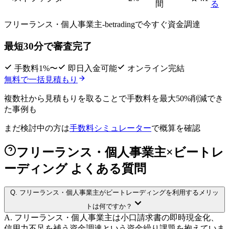
間
る
フリーランス・個人事業主-betradingで
今すぐ資金調達
最短30分で審査完了
手数料1%〜
即日入金可能
オンライン完結
無料で一括見積もり
複数社から見積もりを取ることで
手数料を最大50%削減
でき
た事例も
まだ検討中の方は
手数料シミュレーター
で概算を確認
フリーランス・個人事業主×ビートレ
ーディング よくある質問
Q.
フリーランス・個人事業主がビートレーディングを利用するメリッ
トは何ですか？
A.
フリーランス・個人事業主は小口請求書の即時現金化、
信用力不足を補う資金調達という資金繰り課題を抱えていま