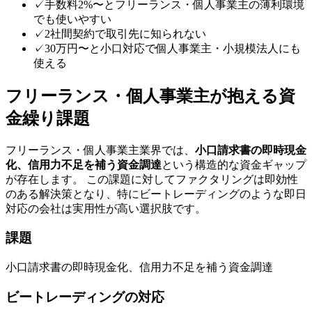
✓
手数料2%〜とフリーランス・個人事業主の薄利環境
でも使いやすい
✓
2社間契約で取引先に知られない
✓
30万円〜と小口対応で個人事業主・小規模法人にも
使える
フリーランス・個人事業主
が抱える資
金繰り課題
フリーランス・個人事業主
業界では、
小口請求書の即時現金
化、信用力不足を補う資金調達
という構造的な資金ギャップ
が存在します。 この課題に対してファクタリングは即効性
のある解決策となり、特に
ビートレーディング
のような
即日
対応
の会社は実用性が高い選択肢です。
課題
小口請求書の即時現金化、信用力不足を補う資金調達
ビートレーディング
の対応