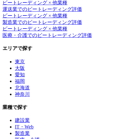
ビートレーディング
× 他業種
運送業
での
ビートレーディング
評価
ビートレーディング
× 他業種
製造業
での
ビートレーディング
評価
ビートレーディング
× 他業種
医療・介護
での
ビートレーディング
評価
エリアで探す
東京
大阪
愛知
福岡
北海道
神奈川
業種で探す
建設業
IT・Web
製造業