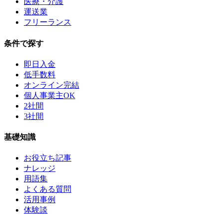
医療・介護
運送業
フリーランス
条件で探す
即日入金
低手数料
オンライン完結
個人事業主OK
2社間
3社間
基礎知識
お役立ち記事
ナレッジ
用語集
よくある質問
活用事例
体験談