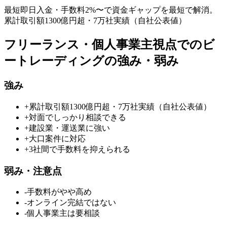
最短即日
入金・手数料
2
%〜で資金ギャップを最短で解消。
累計取引額1300億円超・7万社実績（自社公表値）
フリーランス・個人事業主
視点での
ビ
ートレーディング
の強み・弱み
強み
+
累計取引額1300億円超・7万社実績（自社公表値）
+
対面でしっかり相談できる
+
建設業・運送業に強い
+
大口案件に対応
+
3社間で手数料を抑えられる
弱み・注意点
-
手数料がやや高め
-
オンライン完結ではない
-
個人事業主は要相談