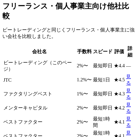
フリーランス・個人事業主
向け他社比
較
ビートレーディング
と同じく
フリーランス・個人事業主
に強
い会社を比較しました。
詳
会社名
手数料
スピード
評価
細
ビートレーディング
（このペー
2
%〜
最短即日
★
4.4
—
ジ）
見
1.2
%〜
最短1日
★
4.5
JTC
る
見
ファクタリングベスト
1
%〜
最短即日
★
4.3
る
見
メンターキャピタル
2
%〜
最短即日
★
4.2
る
最短1時
見
ベストファクター
2
%〜
★
4.1
間
る
最短1時
見
ベストファクター
2
%〜
★
4.1