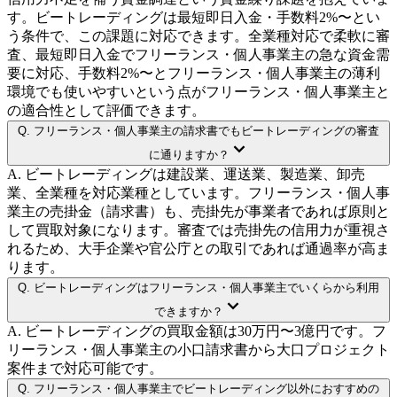
す。ビートレーディングは最短即日入金・手数料2%〜とい
う条件で、この課題に対応できます。全業種対応で柔軟に審
査、最短即日入金でフリーランス・個人事業主の急な資金需
要に対応、手数料2%〜とフリーランス・個人事業主の薄利
環境でも使いやすいという点がフリーランス・個人事業主と
の適合性として評価できます。
Q.
フリーランス・個人事業主の請求書でもビートレーディングの審査
に通りますか？
A.
ビートレーディングは建設業、運送業、製造業、卸売
業、全業種を対応業種としています。フリーランス・個人事
業主の売掛金（請求書）も、売掛先が事業者であれば原則と
して買取対象になります。審査では売掛先の信用力が重視さ
れるため、大手企業や官公庁との取引であれば通過率が高ま
ります。
Q.
ビートレーディングはフリーランス・個人事業主でいくらから利用
できますか？
A.
ビートレーディングの買取金額は30万円〜3億円です。フ
リーランス・個人事業主の小口請求書から大口プロジェクト
案件まで対応可能です。
Q.
フリーランス・個人事業主でビートレーディング以外におすすめの