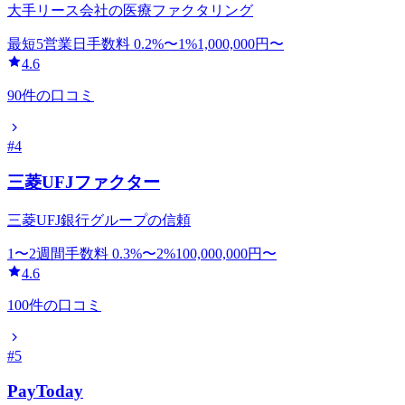
大手リース会社の医療ファクタリング
最短5営業日
手数料
0.2
%〜
1
%
1,000,000
円〜
4.6
90
件の口コミ
#
4
三菱UFJファクター
三菱UFJ銀行グループの信頼
1〜2週間
手数料
0.3
%〜
2
%
100,000,000
円〜
4.6
100
件の口コミ
#
5
PayToday