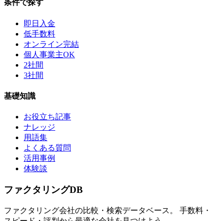
条件で探す
即日入金
低手数料
オンライン完結
個人事業主OK
2社間
3社間
基礎知識
お役立ち記事
ナレッジ
用語集
よくある質問
活用事例
体験談
ファクタリング
DB
ファクタリング会社の比較・検索データベース。 手数料・
スピード・評判から最適な会社を見つけよう。