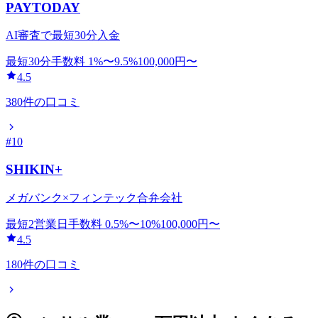
PAYTODAY
AI審査で最短30分入金
最短30分
手数料
1
%〜
9.5
%
100,000
円〜
4.5
380
件の口コミ
#
10
SHIKIN+
メガバンク×フィンテック合弁会社
最短2営業日
手数料
0.5
%〜
10
%
100,000
円〜
4.5
180
件の口コミ