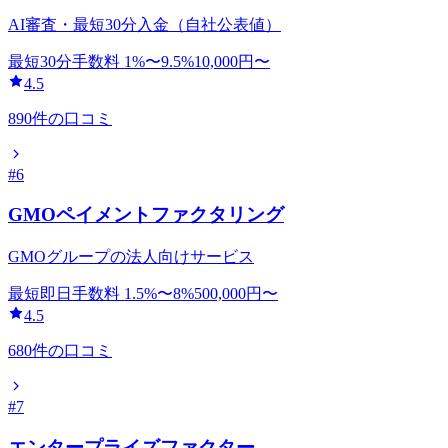
AI審査・最短30分入金（自社公表値）
最短30分
手数料
1
%〜
9.5
%
10,000
円〜
4.5
890
件の口コミ
#
6
GMOペイメントファクタリング
GMOグループの法人向けサービス
最短即日
手数料
1.5
%〜
8
%
500,000
円〜
4.5
680
件の口コミ
#
7
エンタープライズファクター