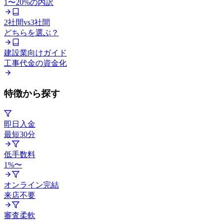
1〜20%の内訳
2社間vs3社間
どちらを選ぶ？
建設業向けガイド
工事代金の資金化
特徴から探す
即日入金
最短30分
低手数料
1%〜
オンライン完結
来店不要
審査柔軟