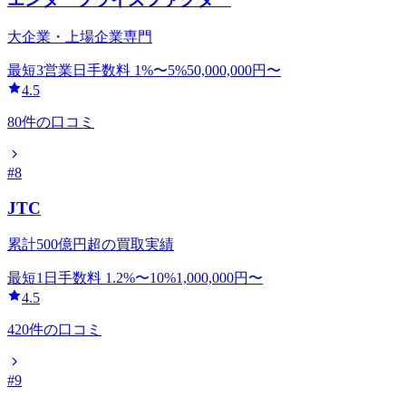
大企業・上場企業専門
最短3営業日
手数料
1
%〜
5
%
50,000,000
円〜
4.5
80
件の口コミ
#
8
JTC
累計500億円超の買取実績
最短1日
手数料
1.2
%〜
10
%
1,000,000
円〜
4.5
420
件の口コミ
#
9