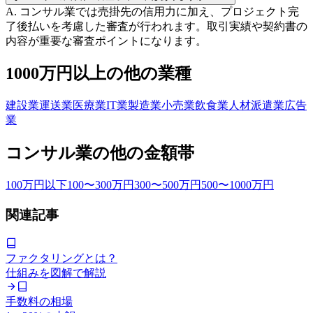
A.
コンサル業では売掛先の信用力に加え、プロジェクト完
了後払いを考慮した審査が行われます。取引実績や契約書の
内容が重要な審査ポイントになります。
1000万円以上
の他の業種
建設業
運送業
医療業
IT業
製造業
小売業
飲食業
人材派遣業
広告
業
コンサル業
の他の金額帯
100万円以下
100〜300万円
300〜500万円
500〜1000万円
関連記事
ファクタリングとは？
仕組みを図解で解説
手数料の相場