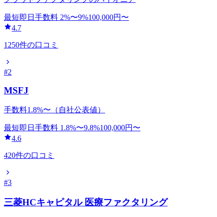
最短即日
手数料
2
%〜
9
%
100,000
円〜
4.7
1250
件の口コミ
#
2
MSFJ
手数料1.8%〜（自社公表値）
最短即日
手数料
1.8
%〜
9.8
%
100,000
円〜
4.6
420
件の口コミ
#
3
三菱HCキャピタル 医療ファクタリング