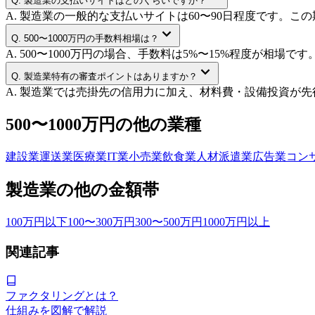
Q.
製造業の支払いサイトはどのくらいですか？
A.
製造業の一般的な支払いサイトは60〜90日程度です。こ
Q.
500〜1000万円の手数料相場は？
A.
500〜1000万円の場合、手数料は5%〜15%程度が相
Q.
製造業特有の審査ポイントはありますか？
A.
製造業では売掛先の信用力に加え、材料費・設備投資が先
500〜1000万円
の他の業種
建設業
運送業
医療業
IT業
小売業
飲食業
人材派遣業
広告業
コン
製造業
の他の金額帯
100万円以下
100〜300万円
300〜500万円
1000万円以上
関連記事
ファクタリングとは？
仕組みを図解で解説