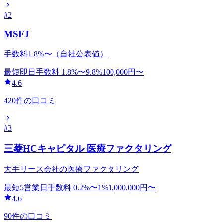
#
2
MSFJ
手数料1.8%〜（自社公表値）
最短即日
手数料
1.8
%〜
9.8
%
100,000
円〜
4.6
420
件の口コミ
#
3
三菱HCキャピタル 医療ファクタリング
大手リース会社の医療ファクタリング
最短5営業日
手数料
0.2
%〜
1
%
1,000,000
円〜
4.6
90
件の口コミ