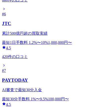
680
件の口コミ
#
6
JTC
累計500億円超の買取実績
最短1日
手数料
1.2
%〜
10
%
1,000,000
円〜
4.5
420
件の口コミ
#
7
PAYTODAY
AI審査で最短30分入金
最短30分
手数料
1
%〜
9.5
%
100,000
円〜
4.5