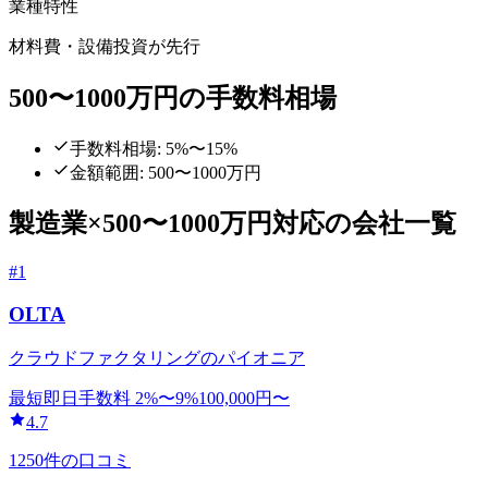
業種特性
材料費・設備投資が先行
500〜1000万円
の手数料相場
手数料相場: 5%〜15%
金額範囲:
500〜1000万円
製造業
×
500〜1000万円
対応の会社一覧
#
1
OLTA
クラウドファクタリングのパイオニア
最短即日
手数料
2
%〜
9
%
100,000
円〜
4.7
1250
件の口コミ