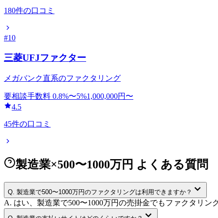
180
件の口コミ
#
10
三菱UFJファクター
メガバンク直系のファクタリング
要相談
手数料
0.8
%〜
5
%
1,000,000
円〜
4.5
45
件の口コミ
製造業×500〜1000万円 よくある質問
Q.
製造業で500〜1000万円のファクタリングは利用できますか？
A.
はい、製造業で500〜1000万円の売掛金でもファクタ