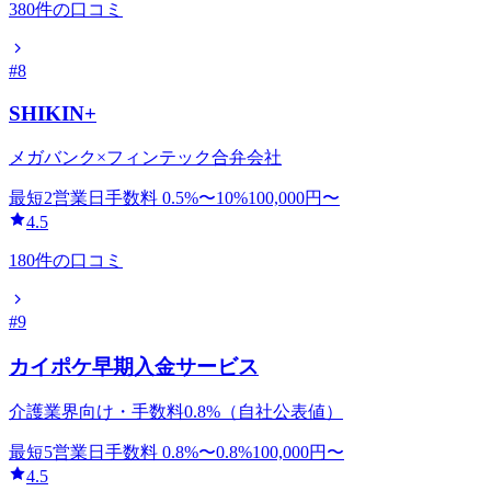
380
件の口コミ
#
8
SHIKIN+
メガバンク×フィンテック合弁会社
最短2営業日
手数料
0.5
%〜
10
%
100,000
円〜
4.5
180
件の口コミ
#
9
カイポケ早期入金サービス
介護業界向け・手数料0.8%（自社公表値）
最短5営業日
手数料
0.8
%〜
0.8
%
100,000
円〜
4.5