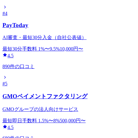
#
4
PayToday
AI審査・最短30分入金（自社公表値）
最短30分
手数料
1
%〜
9.5
%
10,000
円〜
4.5
890
件の口コミ
#
5
GMOペイメントファクタリング
GMOグループの法人向けサービス
最短即日
手数料
1.5
%〜
8
%
500,000
円〜
4.5