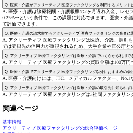
Q.
医療・介護がアクリーティブ 医療ファクタリングを利用するメリット
A.
医療・介護は診療報酬・介護報酬の2ヶ月遅れ入金、レセ
0.25%〜という条件で、この課題に対応できます。医療・介
て評価できます。
Q.
医療・介護の請求書でもアクリーティブ 医療ファクタリングの審査に
A.
アクリーティブ 医療ファクタリングは医療、介護、調剤
では売掛先の信用力が重視されるため、大手企業や官公庁と
Q.
アクリーティブ 医療ファクタリングは医療・介護でいくらから利用で
A.
アクリーティブ 医療ファクタリングの買取金額は100万
Q.
医療・介護でアクリーティブ 医療ファクタリング以外におすすめの会
A.
医療・介護向けには、JTC、メディカルファクター、No
Q.
アクリーティブ 医療ファクタリングは医療・介護の取引先に知られず
A.
アクリーティブ 医療ファクタリングは3社間ファクタリ
関連ページ
基本情報
アクリーティブ 医療ファクタリング
の総合評価ページ