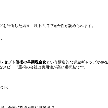
グ
を評価した結果、以下の点で適合性が認められます。
い
、レセプト債権の早期現金化
という構造的な資金ギャップが存在
な
スピード重視
の会社は実用性が高い選択肢です。
現金化
解消。
全国47都道府県に営業拠点