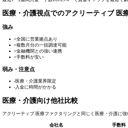
医療・介護
視点での
アクリーティブ 医
強み
+
全国に営業拠点あり
+
複数月分の一括調達可能
+
金融機関との強い連携
+
手数料が安い
弱み・注意点
-
医療・介護業界限定
-
入金に時間がかかる
医療・介護
向け他社比較
アクリーティブ 医療ファクタリング
と同じく
医療・介護
に強
会社名
手数料