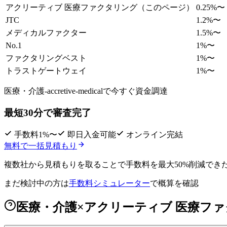
アクリーティブ 医療ファクタリング
（このページ）
0.25
%〜
JTC
1.2
%〜
メディカルファクター
1.5
%〜
No.1
1
%〜
ファクタリングベスト
1
%〜
トラストゲートウェイ
1
%〜
医療・介護-accretive-medicalで
今すぐ資金調達
最短30分で審査完了
手数料1%〜
即日入金可能
オンライン完結
無料で一括見積もり
複数社から見積もりを取ることで
手数料を最大50%削減
でき
まだ検討中の方は
手数料シミュレーター
で概算を確認
医療・介護×アクリーティブ 医療ファ