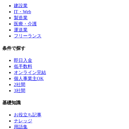
建設業
IT・Web
製造業
医療・介護
運送業
フリーランス
条件で探す
即日入金
低手数料
オンライン完結
個人事業主OK
2社間
3社間
基礎知識
お役立ち記事
ナレッジ
用語集