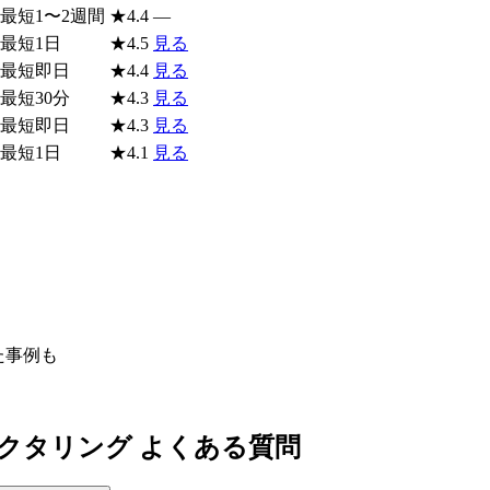
最短1〜2週間
★
4.4
—
最短1日
★
4.5
見る
最短即日
★
4.4
見る
最短30分
★
4.3
見る
最短即日
★
4.3
見る
最短1日
★
4.1
見る
た事例も
クタリング よくある質問