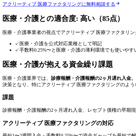
アクリーティブ 医療ファクタリング
に無料相談する
医療・介護
との適合度:
高い
（
85
点）
医療・介護
事業者の視点で
アクリーティブ 医療ファクタリン
✓
医療・介護を公式対応業種として明記
✓
手数料0.25%〜と医療・介護の薄利環境でも使いやす
医療・介護
が抱える資金繰り課題
医療・介護
業界では、
診療報酬・介護報酬の2ヶ月遅れ入金
決策となり、特に
アクリーティブ 医療ファクタリング
のよう
課題
診療報酬・介護報酬の2ヶ月遅れ入金、レセプト債権の早期
アクリーティブ 医療ファクタリング
の対応
最短1〜2週間
入金・手数料
0.25
%〜で資金ギャップを最短で