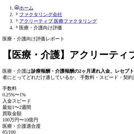
ホーム
ファクタリング会社
アクリーティブ 医療ファクタリング
医療・介護向け評価
医療・介護
向け評価レポート
【
医療・介護
】
アクリーティ
医療・介護
は
診療報酬・介護報酬の2ヶ月遅れ入金、レセプ
者にとってどれだけ適しているか、 手数料・スピード・契
手数料
0.25
%〜
1
%
入金スピード
最短1〜2週間
買取金額
100万円
〜
10億円
医療・介護
適合度
85
/100